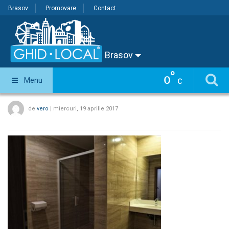
Brasov
Promovare
Contact
Brasov
°
0
Menu
C
de
vero
|
miercuri, 19 aprilie 2017