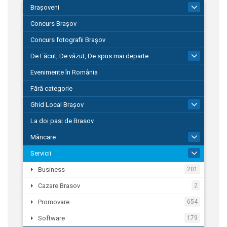
Brașoveni
9
Concurs Brașov
Concurs fotografii Brașov
De Făcut, De văzut, De spus mai departe
149
Evenimente în România
Fără categorie
Ghid Local Brașov
8
La doi pasi de Brasov
Mâncare
1
Servicii
690
Business
201
Cazare Brasov
2
Promovare
654
Software
179