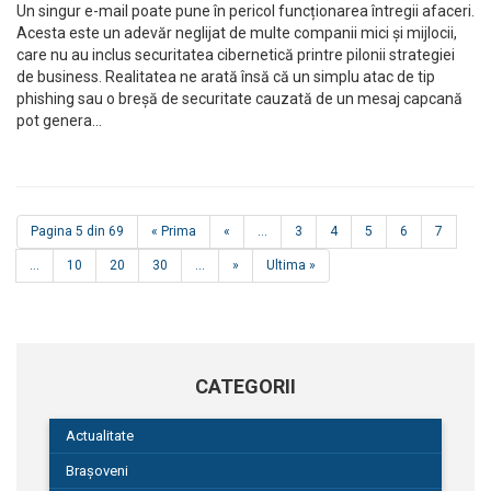
Un singur e-mail poate pune în pericol funcționarea întregii afaceri.
Acesta este un adevăr neglijat de multe companii mici și mijlocii,
care nu au inclus securitatea cibernetică printre pilonii strategiei
de business. Realitatea ne arată însă că un simplu atac de tip
phishing sau o breșă de securitate cauzată de un mesaj capcană
pot genera…
Pagina 5 din 69
« Prima
«
...
3
4
5
6
7
...
10
20
30
...
»
Ultima »
CATEGORII
Actualitate
Brașoveni