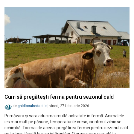
Cum să pregătești ferma pentru sezonul cald
de
ghidlocalredactie
|
vineri, 27 februarie 2026
Primăvara și vara aduc mai multă activitate în fermă. Animalele
ies mai mult pe pășune, temperaturile cresc, iar ritmul zilnic se
schimbă. Tocmai de aceea, pregătirea fermei pentru sezonul cald
nu trebuie lăsată la voia întâmplării. O organizare corectă la