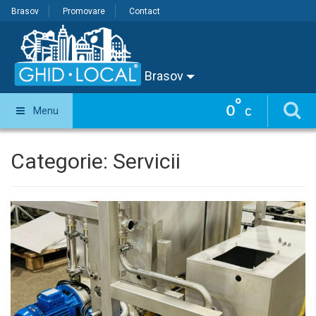
Brasov
Promovare
Contact
Brasov
°
0
Menu
C
Categorie:
Servicii