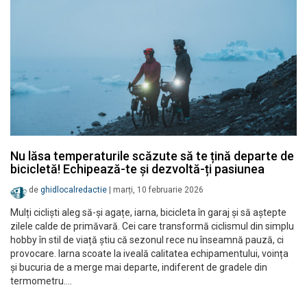
Nu lăsa temperaturile scăzute să te țină departe de
bicicletă! Echipează-te și dezvoltă-ți pasiunea
de
ghidlocalredactie
|
marți, 10 februarie 2026
Mulți cicliști aleg să-și agațe, iarna, bicicleta în garaj și să aștepte
zilele calde de primăvară. Cei care transformă ciclismul din simplu
hobby în stil de viață știu că sezonul rece nu înseamnă pauză, ci
provocare. Iarna scoate la iveală calitatea echipamentului, voința
și bucuria de a merge mai departe, indiferent de gradele din
termometru.…