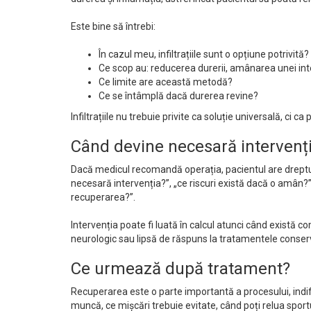
Este bine să întrebi:
În cazul meu, infiltrațiile sunt o opțiune potrivită?
Ce scop au: reducerea durerii, amânarea unei inter
Ce limite are această metodă?
Ce se întâmplă dacă durerea revine?
Infiltrațiile nu trebuie privite ca soluție universală, ci 
Când devine necesară intervenți
Dacă medicul recomandă operația, pacientul are dreptul s
necesară intervenția?”, „ce riscuri există dacă o amân?”,
recuperarea?”.
Intervenția poate fi luată în calcul atunci când există 
neurologic sau lipsă de răspuns la tratamentele conser
Ce urmează după tratament?
Recuperarea este o parte importantă a procesului, indif
muncă, ce mișcări trebuie evitate, când poți relua sportu