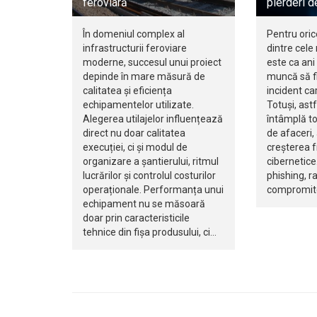
feroviară
pierderi d
În domeniul complex al
Pentru oric
infrastructurii feroviare
dintre cele
moderne, succesul unui proiect
este ca ani 
depinde în mare măsură de
muncă să fi
calitatea și eficiența
incident ca
echipamentelor utilizate.
Totuși, ast
Alegerea utilajelor influențează
întâmplă to
direct nu doar calitatea
de afaceri,
execuției, ci și modul de
creșterea f
organizare a șantierului, ritmul
cibernetice.
lucrărilor și controlul costurilor
phishing, 
operaționale. Performanța unui
compromite
echipament nu se măsoară
doar prin caracteristicile
tehnice din fișa produsului, ci…