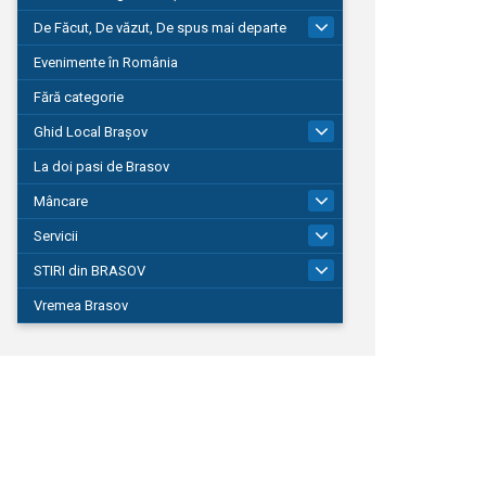
De Făcut, De văzut, De spus mai departe
149
Evenimente în România
Fără categorie
Ghid Local Brașov
8
La doi pasi de Brasov
Mâncare
1
Servicii
690
STIRI din BRASOV
194
Vremea Brasov