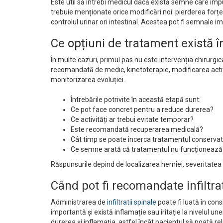
Este util să întrebi medicul dacă există semne care i
trebuie menționate orice modificări noi: pierderea forței
controlul urinar ori intestinal. Acestea pot fi semnale i
Ce opțiuni de tratament există î
În multe cazuri, primul pas nu este intervenția chirurg
recomandată de medic, kinetoterapie, modificarea activităț
monitorizarea evoluției.
Întrebările potrivite în această etapă sunt:
Ce pot face concret pentru a reduce durerea?
Ce activități ar trebui evitate temporar?
Este recomandată recuperarea medicală?
Cât timp se poate încerca tratamentul conserva
Ce semne arată că tratamentul nu funcționează 
Răspunsurile depind de localizarea herniei, severitatea
Când pot fi recomandate infiltraț
Administrarea de
infiltratii spinale
poate fi luată în con
importantă și există inflamație sau iritație la nivelul un
durerea și inflamația, astfel încât pacientul să poată r