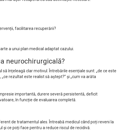
venții, facilitarea recuperării?
ca parte a unui plan medical adaptat cazului.
a neurochirurgicală?
ă înțeleagă clar motivul. Întrebările esențiale sunt: „de ce este
 „ce rezultat este realist să aștept?” și „cum va arăta
compresie importantă, durere severă persistentă, deficit
vatoare, în funcție de evaluarea completă.
erent de tratamentul ales. Întreabă medicul când poți reveni la
l și ce poți face pentru a reduce riscul de recidivă.