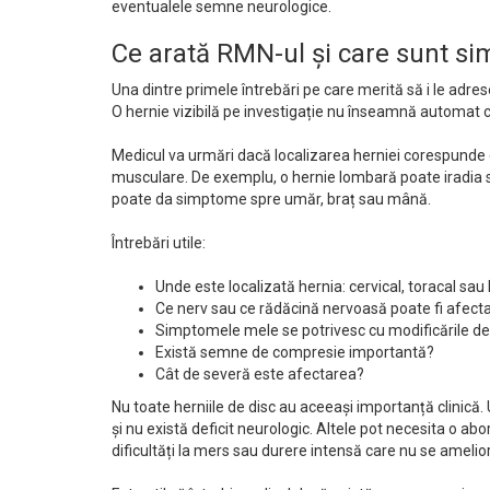
eventualele semne neurologice.
Ce arată RMN-ul și care sunt si
Una dintre primele întrebări pe care merită să i le adr
O hernie vizibilă pe investigație nu înseamnă automat c
Medicul va urmări dacă localizarea herniei corespunde 
musculare. De exemplu, o hernie lombară poate iradia s
poate da simptome spre umăr, braț sau mână.
Întrebări utile:
Unde este localizată hernia: cervical, toracal sa
Ce nerv sau ce rădăcină nervoasă poate fi afect
Simptomele mele se potrivesc cu modificările d
Există semne de compresie importantă?
Cât de severă este afectarea?
Nu toate herniile de disc au aceeași importanță clinică
și nu există deficit neurologic. Altele pot necesita o a
dificultăți la mers sau durere intensă care nu se amelio