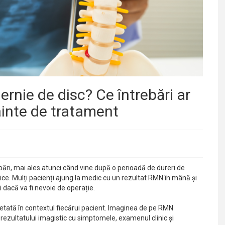
ernie de disc? Ce întrebări ar
ainte de tratament
bări, mai ales atunci când vine după o perioadă de dureri de
ilnice. Mulți pacienți ajung la medic cu un rezultat RMN în mână și
i dacă va fi nevoie de operație.
retată în contextul fiecărui pacient. Imaginea de pe RMN
rezultatului imagistic cu simptomele, examenul clinic și