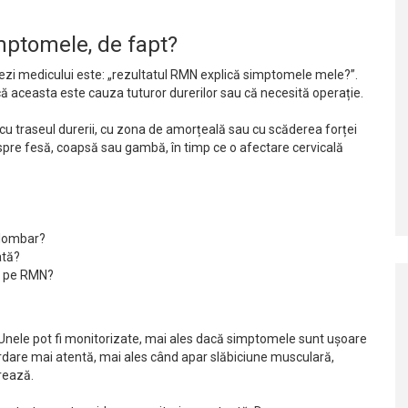
mptomele, de fapt?
esezi medicului este: „rezultatul RMN explică simptomele mele?”.
ă aceasta este cauza tuturor durerilor sau că necesită operație.
cu traseul durerii, cu zona de amorțeală sau cu scăderea forței
pre fesă, coapsă sau gambă, în timp ce o afectare cervicală
u lombar?
ată?
e pe RMN?
. Unele pot fi monitorizate, mai ales dacă simptomele sunt ușoare
bordare mai atentă, mai ales când apar slăbiciune musculară,
rează.