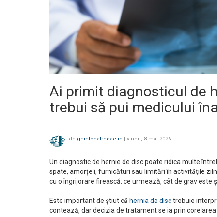
Ai primit diagnosticul de h
trebui să pui medicului în
de
ghidlocalredactie
|
vineri, 8 mai 2026
Un diagnostic de hernie de disc poate ridica multe între
spate, amorțeli, furnicături sau limitări în activitățile z
cu o îngrijorare firească: ce urmează, cât de grav este ș
Este important de știut că
hernia de disc
trebuie interp
contează, dar decizia de tratament se ia prin corelarea 