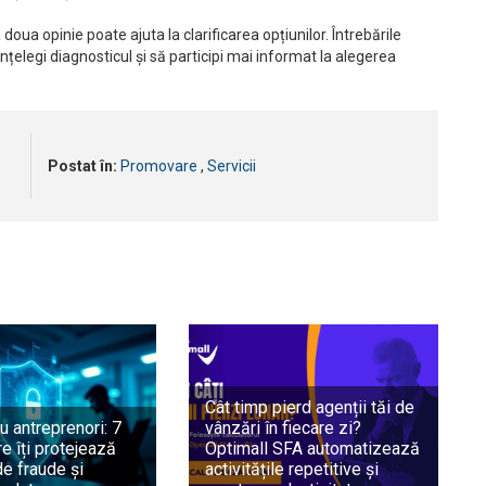
 doua opinie poate ajuta la clarificarea opțiunilor. Întrebările
înțelegi diagnosticul și să participi mai informat la alegerea
Postat în:
Promovare
,
Servicii
Cât timp pierd agenții tăi de
u antreprenori: 7
vânzări în fiecare zi?
e îți protejează
Optimall SFA automatizează
e fraude și
activitățile repetitive și