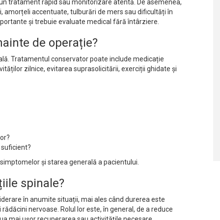
mpun tratament rapid sau monitorizare atentă. De asemenea,
, amorțeli accentuate, tulburări de mers sau dificultăți în
mportante și trebuie evaluate medical fără întârziere.
nainte de operație?
icală. Tratamentul conservator poate include medicație
ilor zilnice, evitarea suprasolicitării, exerciții ghidate și
tor?
suficient?
 simptomelor și starea generală a pacientului.
iile spinale?
siderare în anumite situații, mai ales când durerea este
ei rădăcini nervoase. Rolul lor este, în general, de a reduce
elua mai ușor recuperarea sau activitățile necesare.