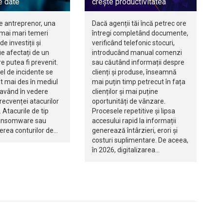
e date
crește productivitatea
e antreprenor, una
Dacă agenții tăi încă petrec ore
 mai mari temeri
întregi completând documente,
de investiții și
verificând telefonic stocuri,
e afectați de un
introducând manual comenzi
re putea fi prevenit.
sau căutând informații despre
fel de incidente se
clienți și produse, înseamnă
t mai des în mediul
mai puțin timp petrecut în fața
 având în vedere
clienților și mai puține
recvenței atacurilor
oportunități de vânzare.
 Atacurile de tip
Procesele repetitive și lipsa
ransomware sau
accesului rapid la informații
rea conturilor de…
generează întârzieri, erori și
costuri suplimentare. De aceea,
în 2026, digitalizarea…