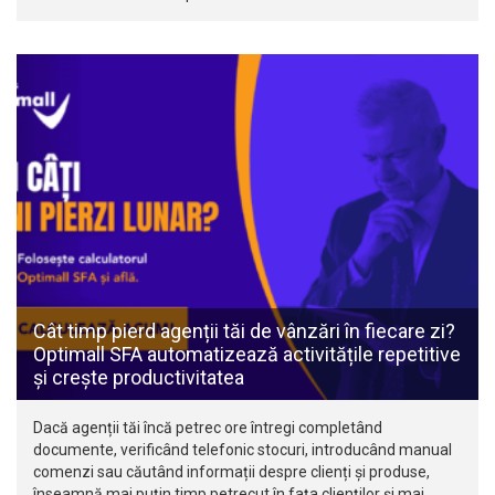
Cât timp pierd agenții tăi de vânzări în fiecare zi?
Optimall SFA automatizează activitățile repetitive
și crește productivitatea
Dacă agenții tăi încă petrec ore întregi completând
documente, verificând telefonic stocuri, introducând manual
comenzi sau căutând informații despre clienți și produse,
înseamnă mai puțin timp petrecut în fața clienților și mai