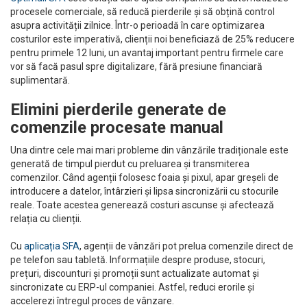
procesele comerciale, să reducă pierderile și să obțină control
asupra activității zilnice. Într-o perioadă în care optimizarea
costurilor este imperativă, clienții noi beneficiază de 25% reducere
pentru primele 12 luni, un avantaj important pentru firmele care
vor să facă pasul spre digitalizare, fără presiune financiară
suplimentară.
Elimini pierderile generate de
comenzile procesate manual
Una dintre cele mai mari probleme din vânzările tradiționale este
generată de timpul pierdut cu preluarea și transmiterea
comenzilor. Când agenții folosesc foaia și pixul, apar greșeli de
introducere a datelor, întârzieri și lipsa sincronizării cu stocurile
reale. Toate acestea generează costuri ascunse și afectează
relația cu clienții.
Cu
aplicația SFA
, agenții de vânzări pot prelua comenzile direct de
pe telefon sau tabletă. Informațiile despre produse, stocuri,
prețuri, discounturi și promoții sunt actualizate automat și
sincronizate cu ERP-ul companiei. Astfel, reduci erorile și
accelerezi întregul proces de vânzare.