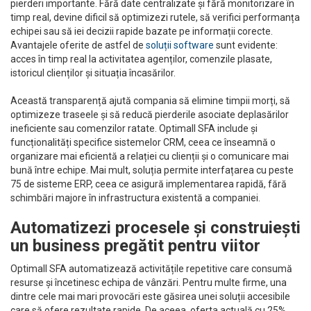
pierderi importante. Fără date centralizate și fără monitorizare în
timp real, devine dificil să optimizezi rutele, să verifici performanța
echipei sau să iei decizii rapide bazate pe informații corecte.
Avantajele oferite de astfel de
soluții software
sunt evidente:
acces în timp real la activitatea agenților, comenzile plasate,
istoricul clienților și situația încasărilor.
Această transparență ajută compania să elimine timpii morți, să
optimizeze traseele și să reducă pierderile asociate deplasărilor
ineficiente sau comenzilor ratate. Optimall SFA include și
funcționalități specifice sistemelor CRM, ceea ce înseamnă o
organizare mai eficientă a relației cu clienții și o comunicare mai
bună între echipe. Mai mult, soluția permite interfațarea cu peste
75 de sisteme ERP, ceea ce asigură implementarea rapidă, fără
schimbări majore în infrastructura existentă a companiei.
Automatizezi procesele și construiești
un business pregătit pentru viitor
Optimall SFA automatizează activitățile repetitive care consumă
resurse și încetinesc echipa de vânzări. Pentru multe firme, una
dintre cele mai mari provocări este găsirea unei soluții accesibile
care să ofere rezultate rapide. De aceea, oferta actuală cu 25%