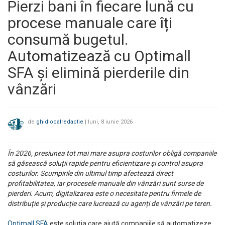
Pierzi bani în fiecare lună cu
procese manuale care îți
consumă bugetul.
Automatizează cu Optimall
SFA și elimină pierderile din
vânzări
de
ghidlocalredactie
|
luni, 8 iunie 2026
În 2026, presiunea tot mai mare asupra costurilor obligă companiile
să găsească soluții rapide pentru eficientizare și control asupra
costurilor. Scumpirile din ultimul timp afectează direct
profitabilitatea, iar procesele manuale din vânzări sunt surse de
pierderi. Acum, digitalizarea este o necesitate pentru firmele de
distribuție și producție care lucrează cu agenți de vânzări pe teren.
Optimall SFA
este soluția care ajută companiile să automatizeze