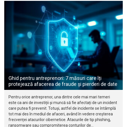
Ghid pentru antreprenori: 7 măsuri care îți
protejează afacerea de fraude și pierderi de date
Pentru orice antreprenor, una dintre cele mai mari temeri
este ca ani de investiții și muncă să fie afectați de un incident
care putea fi prevenit. Totuși, astfel de incidente se întâmplă
tot mai des în mediul de afaceri, având în vedere creșterea
frecvenței atacurilor cibernetice. Atacurile de tip phishing,
ransomware sau compromiterea conturilor de…