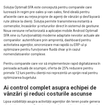
Soluția Optimall SFA este concepută pentru companiile care
lucrează în regim pre-sales și van-sales, fiind ideală pentru
afacerile care au rețea proprie de agenți de vânzări și desfășoară
rute zilnice la clienți. Soluția permite transmiterea instantă a
comenzilor, încasărilor și retururilor direct în sistemul de gestiune.
Noua versiune refactorizată a aplicației mobile Android Optimall
SFA vine cu funcționalități moderne adaptate nevoilor actuale ale
companiilor: autentificare prin amprentă, dashboard pentru
activitatea agenților, sincronizare mai rapidă cu ERP-ul și
optimizare pentru funcționare fluidă chiar și în cazul
nomenclatoarelor complexe.
Pentru companiile care vor să implementeze rapid digitalizarea în
perioada actuală de scumpiri, oferta de 25% reducere pentru
primele 12 luni pentru clienții noi reprezintă un sprijin real pentru
optimizarea bugetului.
Ai control complet asupra echipei de
vânzări și reduci costurile ascunse
Lipsa vizibilității asupra activității agenților din teren poate genera