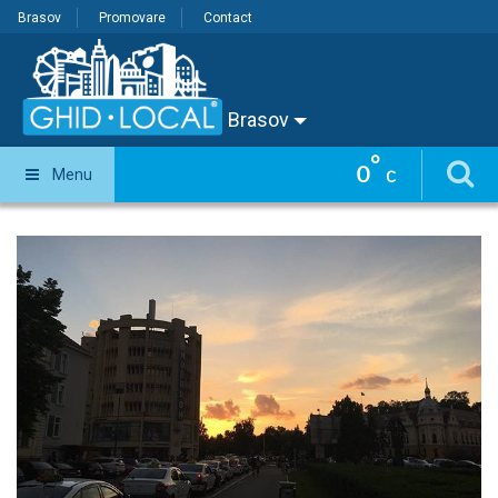
Brasov
Promovare
Contact
Brasov
°
0
Menu
C