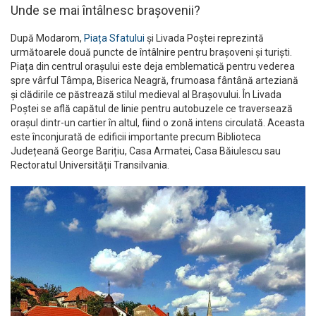
Unde se mai întâlnesc brașovenii?
După Modarom,
Piața Sfatului
și Livada Poștei reprezintă
următoarele două puncte de întâlnire pentru brașoveni și turiști.
Piața din centrul orașului este deja emblematică pentru vederea
spre vârful Tâmpa, Biserica Neagră, frumoasa fântână arteziană
și clădirile ce păstrează stilul medieval al Brașovului. În Livada
Poștei se află capătul de linie pentru autobuzele ce traversează
orașul dintr-un cartier în altul, fiind o zonă intens circulată. Aceasta
este înconjurată de edificii importante precum Biblioteca
Județeană George Barițiu, Casa Armatei, Casa Băiulescu sau
Rectoratul Universității Transilvania.