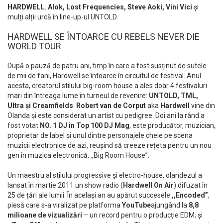
HARDWELL. Alok, Lost Frequencies, Steve Aoki, Vini Vici
și
mulți alții urcă în line-up-ul UNTOLD.
HARDWELL SE ÎNTOARCE CU REBELS NEVER DIE
WORLD TOUR
După o pauză de patru ani, timp în care a fost susținut de sutele
de mii de fani, Hardwell se întoarce în circuitul de festival. Anul
acesta, creatorul stilului big-room house a ales doar 4 festivaluri
mari din întreaga lume în turneul de revenire:
UNTOLD, TML,
Ultra și Creamfields
.
Robert van de Corput
aka
Hardwell
vine din
Olanda și este considerat un artist cu pedigree. Doi ani la rând a
fost votat
NO. 1 DJ în Top 100 DJ Mag
, este producător, muzician,
proprietar de label și unul dintre personajele cheie pe scena
muzicii electronice de azi, reușind să creeze rețeta pentru un nou
gen în muzica electronică, ,,Big Room House”.
Un maestru al stilului progressive și electro-house, olandezul a
lansat în martie 2011 un show radio (
Hardwell On Air
) difuzat în
25 de țări ale lumii. În același an au apărut succesele
,,Encoded”
,
piesă care s-a viralizat pe platforma
YouTube
ajungând la
8,8
milioane de vizualizări
– un record pentru o producție EDM, și