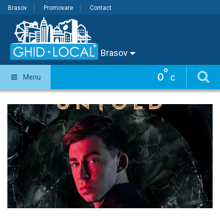
Brasov
Promovare
Contact
Brasov
°
0
Menu
C