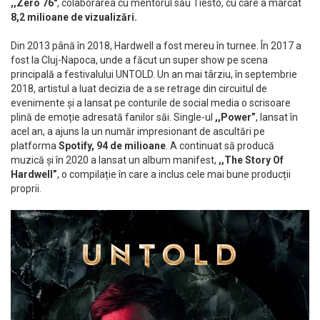
,,Zero 76″
, colaborarea cu mentorul său Tiesto, cu care a marcat
8,2 milioane de vizualizări.
Din 2013 până în 2018, Hardwell a fost mereu în turnee. În 2017 a
fost la Cluj-Napoca, unde a făcut un super show pe scena
principală a festivalului UNTOLD. Un an mai târziu, în septembrie
2018, artistul a luat decizia de a se retrage din circuitul de
evenimente și a lansat pe conturile de social media o scrisoare
plină de emoție adresată fanilor săi. Single-ul
,,Power”
, lansat în
acel an, a ajuns la un număr impresionant de ascultări pe
platforma
Spotify, 94 de milioane
. A continuat să producă
muzică și în 2020 a lansat un album manifest,
,,The Story Of
Hardwell”
, o compilație în care a inclus cele mai bune producții
proprii.