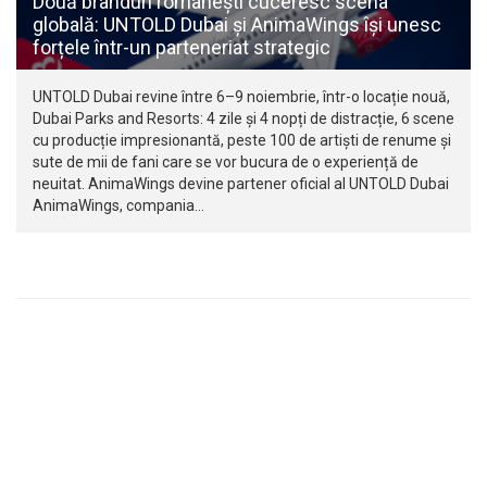
Două branduri românești cuceresc scena
globală: UNTOLD Dubai și AnimaWings își unesc
forțele într-un parteneriat strategic
UNTOLD Dubai revine între 6–9 noiembrie, într-o locație nouă,
Dubai Parks and Resorts: 4 zile și 4 nopți de distracție, 6 scene
cu producție impresionantă, peste 100 de artiști de renume și
sute de mii de fani care se vor bucura de o experiență de
neuitat. AnimaWings devine partener oficial al UNTOLD Dubai
AnimaWings, compania…