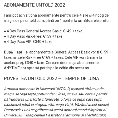
ABONAMENTE UNTOLD 2022
Fanii pot achiziționa abonamente pentru cele 4 zile și 4 nopți de
magie de pe untold.com, până pe 1 aprilie, la următoarele prețuri:
● 4 Day Pass General Access Basic: €149 + taxe
● 4 Day Pass Risk-Free: €159 + taxe
● 4 Day Pass VIP: €340 + taxe
După 1 aprilie
, abonamentele General Access Basic vor fi €159 +
taxe, iar cele Risk-Free €169 + taxes. Cele VIP vor rămâne la
același preț, €340 + taxe. Cei care dețin deja abonamente
ANYTIME pot opta să participe la ediția din acest an.
POVESTEA UNTOLD 2022 – TEMPLE OF LUNA
Armonia domnește în Universul UNTOLD, misticul tărâm unde
magia se regăsește pretutindeni. Însă, cineva sau ceva a permis
pătrunderea unei forțe întunecate, o forță ce puțin câte puțin
blochează până la stagnare întreaga viață. Văzând acest pericol,
Preotesele Lunii se grăbesc să ceară ajutorul marelui înțelept al
Universului – Magicianul! Păstrător al armoniei si al echilibrului,