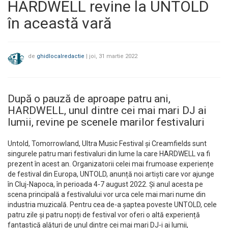
HARDWELL revine la UNTOLD
în această vară
de
ghidlocalredactie
|
joi, 31 martie 2022
După o pauză de aproape patru ani,
HARDWELL, unul dintre cei mai mari DJ ai
lumii, revine pe scenele marilor festivaluri
Untold, Tomorrowland, Ultra Music Festival și Creamfields sunt
singurele patru mari festivaluri din lume la care HARDWELL va fi
prezent în acest an. Organizatorii celei mai frumoase experiențe
de festival din Europa, UNTOLD, anunță noi artiști care vor ajunge
în Cluj-Napoca, în perioada 4-7 august 2022. Și anul acesta pe
scena principală a festivalului vor urca cele mai mari nume din
industria muzicală. Pentru cea de-a șaptea poveste UNTOLD, cele
patru zile și patru nopți de festival vor oferi o altă experiență
fantastică alături de unul dintre cei mai mari DJ-i ai lumii,