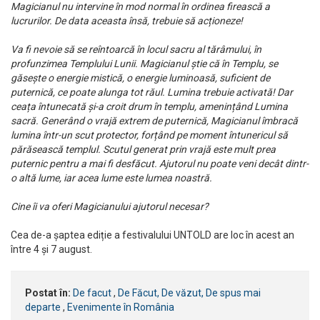
Magicianul nu intervine în mod normal în ordinea firească a
lucrurilor. De data aceasta însă, trebuie să acționeze!
Va fi nevoie să se reîntoarcă în locul sacru al tărâmului, în
profunzimea Templului Lunii. Magicianul știe că în Templu, se
găsește o energie mistică, o energie luminoasă, suficient de
puternică, ce poate alunga tot răul. Lumina trebuie activată! Dar
ceața întunecată și-a croit drum în templu, amenințând Lumina
sacră. Generând o vrajă extrem de puternică, Magicianul îmbracă
lumina într-un scut protector, forțând pe moment întunericul să
părăsească templul. Scutul generat prin vrajă este mult prea
puternic pentru a mai fi desfăcut. Ajutorul nu poate veni decât dintr-
o altă lume, iar acea lume este lumea noastră.
Cine îi va oferi Magicianului ajutorul necesar?
Cea de-a șaptea ediție a festivalului UNTOLD are loc în acest an
între 4 și 7 august.
Postat în:
De facut
,
De Făcut, De văzut, De spus mai
departe
,
Evenimente în România