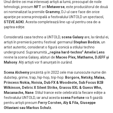
Unul dintre cei mai interesați artiști ai lumii, preocupat de noile
tehnologii, precum
NFT
ori
Metaverse
, este producătorul de două
ori nominalizat la premiile
Grammy
, DJ-ul care face din orice
apariție pe scena principală a festivalului UNTOLD un spectacol,
STEVE AOKI.
Acesta completează line-up-ul pentru cea de-a
șaptea ediție.
Considerată casa techno a UNTOLD,
scena Galaxy
are, la rândul ei,
artiști în premieră pentru festival: germanul
Stephan Bodzin
, un
artist autentic, considerat o figură iconică a stilului techno
underground. Supranumită
,,regina hard-techno” Amelie Lens
revine la scena Galaxy, alături de
Maceo Plex, Mathame, DJEFF și
Mahony
. Alți artiști vor fi anunțati în curând.
Scena Alchemy
prezintă și în 2022 cele mai cunoscute nume din
dubstep, grime, trap, hip-hop, trip-hop:
Borgore, Netsky, Malaa,
Princess Nokia, Noisia, Dub FX & Woodnote, Sub Focus B2B
Wilkinson, Deliric X Silent Strike, Grassu XXL & Guess Who,
Macanache, Nane
. Stilul trance este celebrată la fiecare ediție a
festivalului UNTOLD, iar anul acesta
scena Fortune
va fi gazdă
pentru artiști precum
Ferry Corsten, Aly & Fila, Giuseppe
Ottaviani sau Markus Schulz.