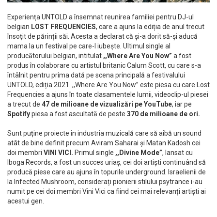
Experiența UNTOLD a însemnat reunirea familiei pentru DJ-ul
belgian
LOST FREQUENCIES
, care a ajuns la ediția de anul trecut
însoțit de părinții săi. Acesta a declarat că și-a dorit să-și aducă
mama la un festival pe care-l iubește. Ultimul single al
producătorului belgian, intitulat
,,Where Are You Now”
a fost
produs în colaborare cu artistul britanic Calum Scott, cu care s-a
întâlnit pentru prima dată pe scena principală a festivalului
UNTOLD, ediția 2021. ,,Where Are You Now” este piesa cu care Lost
Frequencies a ajuns în toate clasamentele lumii, videoclip-ul piesei
a trecut de
47 de milioane de vizualizări pe YouTube
, iar pe
Spotify
piesa a fost ascultată de peste
370 de milioane de ori.
Sunt puține proiecte în industria muzicală care să aibă un sound
atât de bine definit precum Aviram Saharai și Matan Kadosh cei
doi membri
VINI VICI.
Primul single
,,Divine Mode”
, lansat cu
Iboga Records, a fost un succes uriaș, cei doi artiști continuând să
producă piese care au ajuns în topurile underground. Israelienii de
la Infected Mushroom, considerați pionierii stilului psytrance i-au
numit pe cei doi membri Vini Vici ca fiind cei mai relevanți artiști ai
acestui gen.