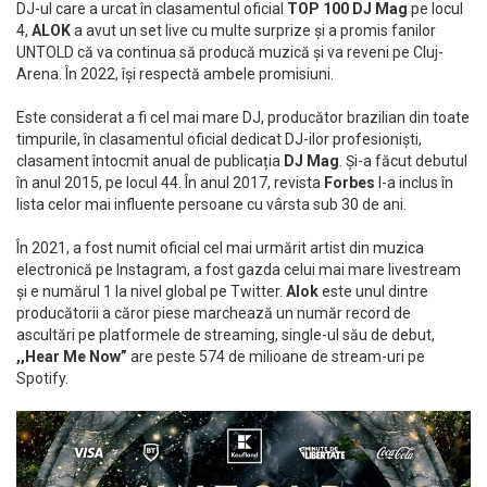
DJ-ul care a urcat în clasamentul oficial
TOP 100 DJ Mag
pe locul
4,
ALOK
a avut un set live cu multe surprize și a promis fanilor
UNTOLD că va continua să producă muzică și va reveni pe Cluj-
Arena. În 2022, își respectă ambele promisiuni.
Este considerat a fi cel mai mare DJ, producător brazilian din toate
timpurile, în clasamentul oficial dedicat DJ-ilor profesioniști,
clasament întocmit anual de publicația
DJ Mag
. Și-a făcut debutul
în anul 2015, pe locul 44. În anul 2017, revista
Forbes
l-a inclus în
lista celor mai influente persoane cu vârsta sub 30 de ani.
În 2021, a fost numit oficial cel mai urmărit artist din muzica
electronică pe Instagram, a fost gazda celui mai mare livestream
și e numărul 1 la nivel global pe Twitter.
Alok
este unul dintre
producătorii a căror piese marchează un număr record de
ascultări pe platformele de streaming, single-ul său de debut,
,,Hear Me Now”
are peste 574 de milioane de stream-uri pe
Spotify.