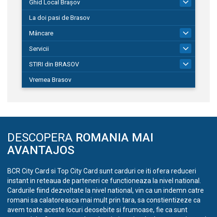
Ghid Local Brașov
8
La doi pasi de Brasov
Mâncare
1
Servicii
690
STIRI din BRASOV
195
Vremea Brasov
DESCOPERA
ROMANIA MAI
AVANTAJOS
BCR City Card si Top City Card sunt carduri ce iti ofera reduceri
instant in reteaua de parteneri ce functioneaza la nivel national.
Cardurile fiind dezvoltate la nivel national, vin ca un indemn catre
romani sa calatoreasca mai mult prin tara, sa constientizeze ca
avem toate aceste locuri deosebite si frumoase, fie ca sunt