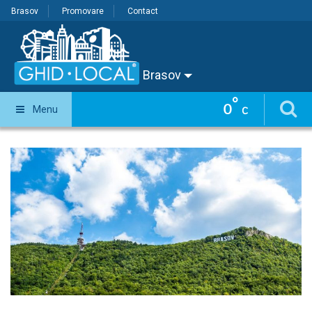
Brasov
Promovare
Contact
Brasov
°
0
Menu
C