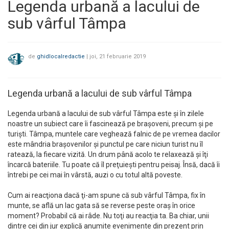
Legenda urbană a lacului de
sub vârful Tâmpa
de
ghidlocalredactie
|
joi, 21 februarie 2019
Legenda urbană a lacului de sub vârful Tâmpa
Legenda urbană a lacului de sub vârful Tâmpa este și în zilele
noastre un subiect care îi fascinează pe brașoveni, precum și pe
turiști. Tâmpa, muntele care veghează falnic de pe vremea dacilor
este mândria braşovenilor şi punctul pe care niciun turist nu îl
ratează, la fiecare vizită. Un drum până acolo te relaxează şi îţi
încarcă bateriile. Tu poate că îl preţuieşti pentru peisaj. Însă, dacă îi
întrebi pe cei mai în vârstă, auzi o cu totul altă poveste.
Cum ai reacţiona dacă ţi-am spune că sub vârful Tâmpa, fix în
munte, se află un lac gata să se reverse peste oraş în orice
moment? Probabil că ai râde. Nu toţi au reacţia ta. Ba chiar, unii
dintre cei din jur explică anumite evenimente din prezent prin