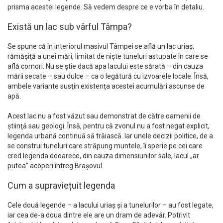
prisma acestei legende. Să vedem despre ce e vorba în detaliu.
Există un lac sub vârful Tâmpa?
Se spune că în interiorul masivul Tâmpei se află un lac uriaş,
rămăşiţă a unei mări, limitat de nişte tuneluri astupate în care se
află comori. Nu se ştie dacă apa lacului este sărată – din cauza
mării secate – sau dulce – ca o legătură cu izvoarele locale. Însă,
ambele variante susţin existenţa acestei acumulări ascunse de
apă.
Acest lac nu a fost văzut sau demonstrat de către oamenii de
ştiinţă sau geologi. Însă, pentru că zvonul nu a fost negat explicit,
legenda urbană continuă să trăiască. Iar unele decizii politice, de a
se construi tuneluri care străpung muntele, îi sperie pe cei care
cred legenda deoarece, din cauza dimensiunilor sale, lacul „ar
putea” acoperi întreg Braşovul.
Cum a supraviețuit legenda
Cele două legende – a lacului uriaş şi a tunelurilor – au fost legate,
iar cea de-a doua dintre ele are un dram de adevăr. Potrivit