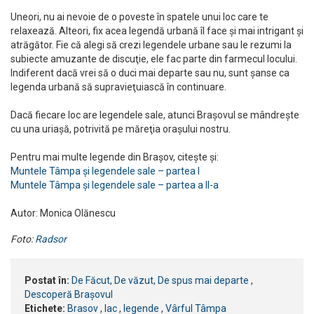
Uneori, nu ai nevoie de o poveste în spatele unui loc care te
relaxează. Alteori, fix acea legendă urbană îl face şi mai intrigant şi
atrăgător. Fie că alegi să crezi legendele urbane sau le rezumi la
subiecte amuzante de discuţie, ele fac parte din farmecul locului.
Indiferent dacă vrei să o duci mai departe sau nu, sunt şanse ca
legenda urbană să supravieţuiască în continuare.
Dacă fiecare loc are legendele sale, atunci Braşovul se mândreşte
cu una uriaşă, potrivită pe măreţia oraşului nostru.
Pentru mai multe legende din Brașov, citește și:
Muntele Tâmpa și legendele sale – partea I
Muntele Tâmpa și legendele sale – partea a II-a
Autor: Monica Olănescu
Foto:
Radsor
Postat în:
De Făcut, De văzut, De spus mai departe
,
Descoperă Brașovul
Etichete:
Brasov
,
lac
,
legende
,
Vârful Tâmpa