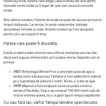
folclorului local, tunelul care leagă Casa Sfatului de unul dintre
turnurile vechii cetăţi ar fi legat de cele care ascund comorile
locale.
Alte câteva tuneluri, folosite de locali ca spaţii de ascuns provizii în
timpul războiului. La nevoie, în acele catacombe, bărbaţii
ascundeau femeile şi copiii. Aceste tuneluri au fost astupate,
pentru că s-au surpat în timp.
Partea care poate fi dovedită
Există şi câteva date istorice care infirmă existenţa unui lac dar,
dacă sunt supuse interpretării, pot susţine teoria. Depinde cum le
priveşti.
1937
: Arheologul Alfred Prox a cercetat sursa de apă a
cetăţii vechi a Braşovului. Fântâna a fost adâncită în stâncă
pe o suprafaţă de până la 5 metri. Acolo, s-a dat de apă.
1979
: Masivul a fost străpuns ca să se poată construi
cartierul Răcădău. Deşi s-au excavat 100.000 metri cubi de
rocă la vremea aceea, nu s-a găsit apă în timpul săpăturilor.
Cu sau fără lac, vârful Tâmpa rămâne spectaculos