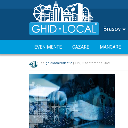
Brasov
EVENIMENTE
CAZARE
MANCARE
de
ghidlocalredactie
|
luni, 2 septembrie 2024