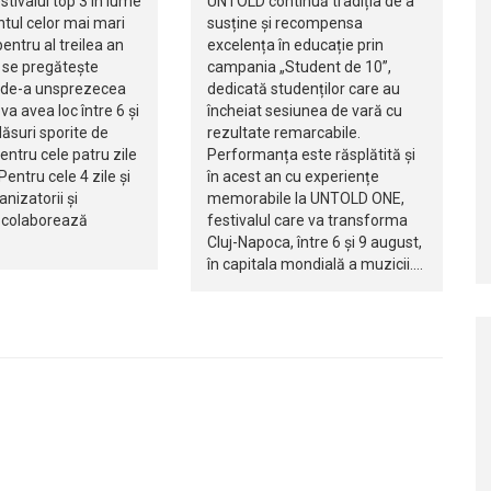
tivalul top 3 în lume
UNTOLD continuă tradiția de a
tul celor mai mari
susține și recompensa
pentru al treilea an
excelența în educație prin
 se pregătește
campania „Student de 10”,
 de-a unsprezecea
dedicată studenților care au
 va avea loc între 6 și
încheiat sesiunea de vară cu
ăsuri sporite de
rezultate remarcabile.
entru cele patru zile
Performanța este răsplătită și
Pentru cele 4 zile și
în acest an cu experiențe
anizatorii și
memorabile la UNTOLD ONE,
e colaborează
festivalul care va transforma
Cluj-Napoca, între 6 și 9 august,
în capitala mondială a muzicii.…