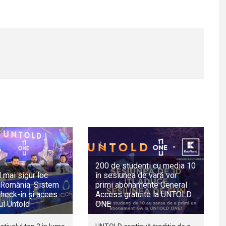
200 de studenți cu media 10
l mai sigur loc
în sesiunea de vară vor
n România. Sistem
primi abonamente General
check-in și acces
Access gratuite la UNTOLD
lul Untold
ONE