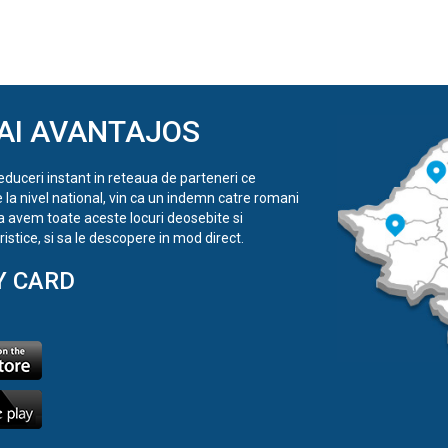
AI AVANTAJOS
reduceri instant in reteaua de parteneri ce
e la nivel national, vin ca un indemn catre romani
a avem toate aceste locuri deosebite si
istice, si sa le descopere in mod direct.
Y CARD