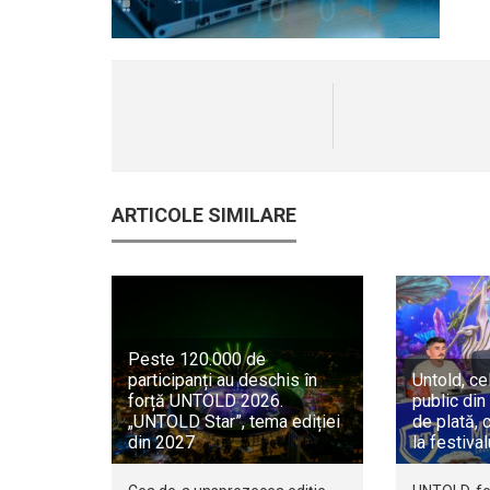
ARTICOLE SIMILARE
Peste 120.000 de
participanți au deschis în
Untold, ce
forță UNTOLD 2026.
public di
„UNTOLD Star”, tema ediției
de plată, 
din 2027
la festiva