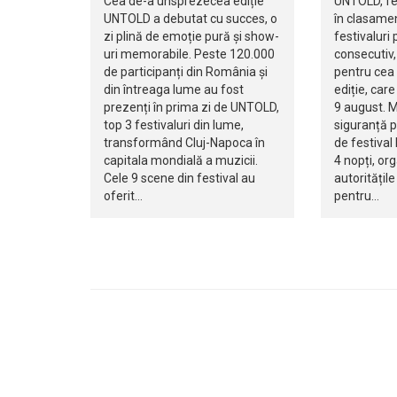
Cea de-a unsprezecea ediție
UNTOLD, fes
UNTOLD a debutat cu succes, o
în clasamen
zi plină de emoție pură și show-
festivaluri 
uri memorabile. Peste 120.000
consecutiv,
de participanți din România și
pentru cea
din întreaga lume au fost
ediție, care
prezenți în prima zi de UNTOLD,
9 august. M
top 3 festivaluri din lume,
siguranță p
transformând Cluj-Napoca în
de festival 
capitala mondială a muzicii.
4 nopți, org
Cele 9 scene din festival au
autoritățil
oferit…
pentru…