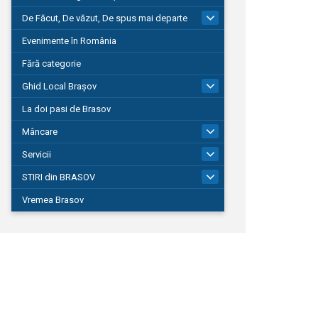
De Făcut, De văzut, De spus mai departe
149
Evenimente în România
Fără categorie
Ghid Local Brașov
8
La doi pasi de Brasov
Mâncare
1
Servicii
690
STIRI din BRASOV
195
Vremea Brasov