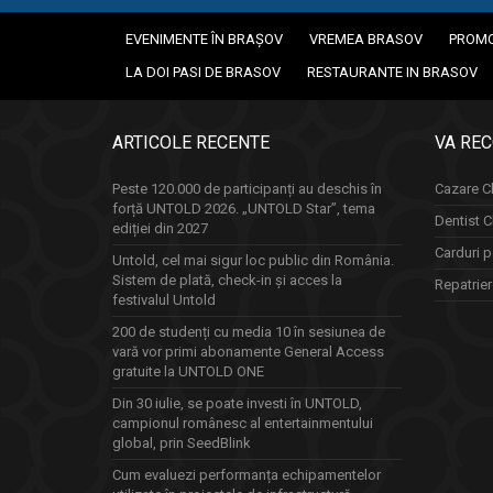
EVENIMENTE ÎN BRAȘOV
VREMEA BRASOV
PROMO
LA DOI PASI DE BRASOV
RESTAURANTE IN BRASOV
ARTICOLE RECENTE
VA RE
Peste 120.000 de participanți au deschis în
Cazare Cl
forță UNTOLD 2026. „UNTOLD Star”, tema
Dentist C
ediției din 2027
Carduri p
Untold, cel mai sigur loc public din România.
Sistem de plată, check-in și acces la
Repatrie
festivalul Untold
200 de studenți cu media 10 în sesiunea de
vară vor primi abonamente General Access
gratuite la UNTOLD ONE
Din 30 iulie, se poate investi în UNTOLD,
campionul românesc al entertainmentului
global, prin SeedBlink
Cum evaluezi performanța echipamentelor