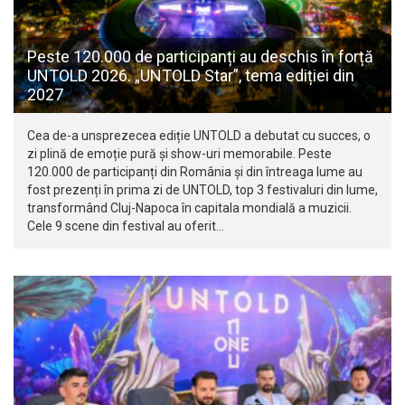
Peste 120.000 de participanți au deschis în forță
UNTOLD 2026. „UNTOLD Star”, tema ediției din
2027
Cea de-a unsprezecea ediție UNTOLD a debutat cu succes, o
zi plină de emoție pură și show-uri memorabile. Peste
120.000 de participanți din România și din întreaga lume au
fost prezenți în prima zi de UNTOLD, top 3 festivaluri din lume,
transformând Cluj-Napoca în capitala mondială a muzicii.
Cele 9 scene din festival au oferit…