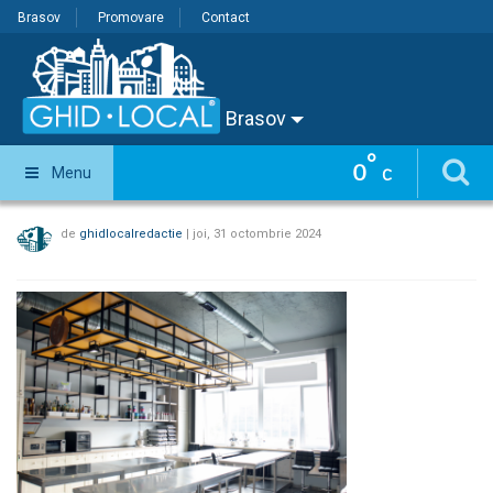
Brasov
Promovare
Contact
Brasov
°
0
Menu
C
de
ghidlocalredactie
|
joi, 31 octombrie 2024