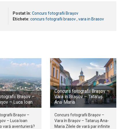
Postat în:
Concurs fotografii Brașov
Etichete:
concurs fotografii brasov
,
vara in Brasov
Concurs fotografii Brașov –
tografii Brașov –
Vara în Brașov – Tataruș
așov – Luca Ioan
Ana-Maria
ografii Brașov –
Concurs fotografii Brașov –
așov – Luca Ioan
Vara în Brașov – Tataruș Ana-
o vară aventurieră?
Maria Zilele de vară par infinite