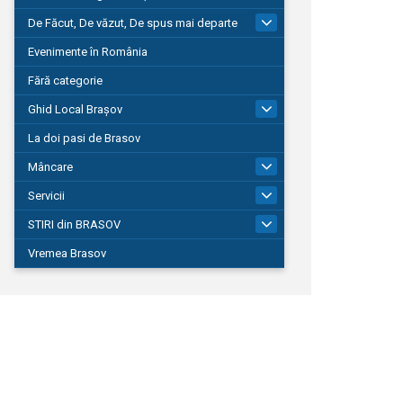
De Făcut, De văzut, De spus mai departe
149
Evenimente în România
Fără categorie
Ghid Local Brașov
8
La doi pasi de Brasov
Mâncare
1
Servicii
690
STIRI din BRASOV
195
Vremea Brasov