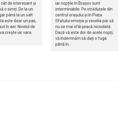
cât de interesant și
iar nopțile în Brașov sunt
să o simți. De la un
interminabile. Pe străduțele din
ar până la un salt
centrul orașului și în Piața
ta este doar un pas,
Sfatului emoția și veselia par să
sol în aer. Nivelul de
nu se mai sfârșeacă niciodată.
va crește iar vara
Dacă vă este dor de acele nopți,
vă îndemnăm să dați o fugă
până în…