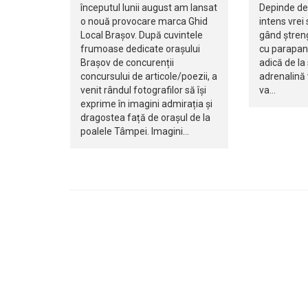
începutul lunii august am lansat
Depinde de 
o nouă provocare marca Ghid
intens vrei 
Local Brașov. După cuvintele
gând ștreng
frumoase dedicate orașului
cu parapan
Brașov de concurenții
adică de la 
concursului de articole/poezii, a
adrenalină 
venit rândul fotografilor să își
va…
exprime în imagini admirația și
dragostea față de orașul de la
poalele Tâmpei. Imagini…