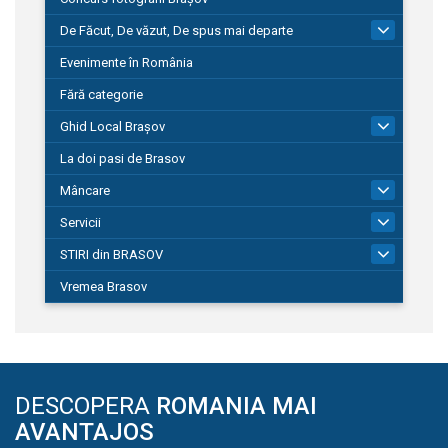
De Făcut, De văzut, De spus mai departe
149
Evenimente în România
Fără categorie
Ghid Local Brașov
8
La doi pasi de Brasov
Mâncare
1
Servicii
690
STIRI din BRASOV
194
Vremea Brasov
DESCOPERA
ROMANIA MAI
AVANTAJOS