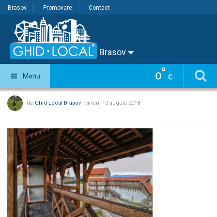
Brasov
Promovare
Contact
Brasov
°
0
Menu
C
de
Ghid Local Brașov
|
vineri, 10 august 2018