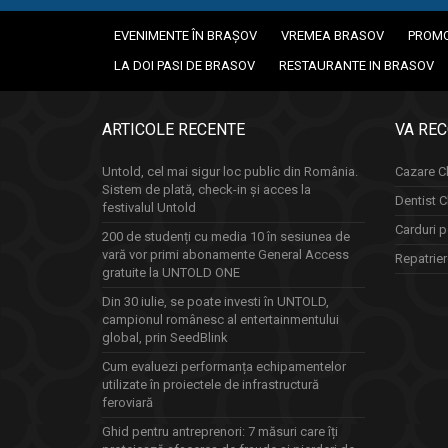
EVENIMENTE ÎN BRAȘOV
VREMEA BRASOV
PROMO
LA DOI PASI DE BRASOV
RESTAURANTE IN BRASOV
ARTICOLE RECENTE
VA RE
Untold, cel mai sigur loc public din România.
Cazare Cl
Sistem de plată, check-in și acces la
Dentist C
festivalul Untold
Carduri p
200 de studenți cu media 10 în sesiunea de
vară vor primi abonamente General Access
Repatrie
gratuite la UNTOLD ONE
Din 30 iulie, se poate investi în UNTOLD,
campionul românesc al entertainmentului
global, prin SeedBlink
Cum evaluezi performanța echipamentelor
utilizate în proiectele de infrastructură
feroviară
Ghid pentru antreprenori: 7 măsuri care îți