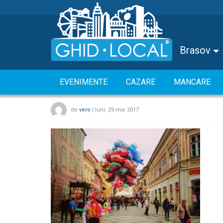
Brasov
EVENIMENTE
CAZARE
MANCARE
de
vero
|
luni, 29 mai 2017