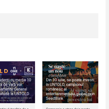
udenți cu media 10
Din 30 iulie, se poate investi
a de vară vor
în UNTOLD, campionul
namente General
românesc al
atuite la UNTOLD
entertainmentului global, prin
SeedBlink