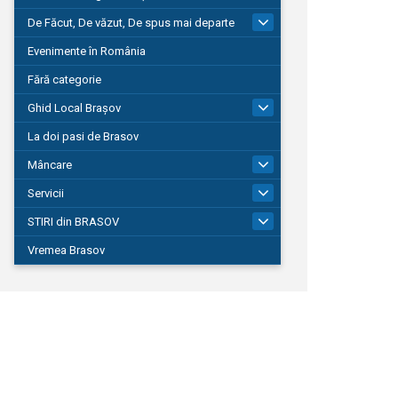
De Făcut, De văzut, De spus mai departe
149
Evenimente în România
Fără categorie
Ghid Local Brașov
8
La doi pasi de Brasov
Mâncare
1
Servicii
690
STIRI din BRASOV
194
Vremea Brasov