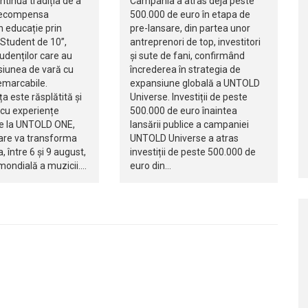
tinuă tradiția de a
Campania a atras deja peste
 recompensa
500.000 de euro în etapa de
n educație prin
pre-lansare, din partea unor
Student de 10”,
antreprenori de top, investitori
udenților care au
și sute de fani, confirmând
siunea de vară cu
încrederea în strategia de
emarcabile.
expansiune globală a UNTOLD
 este răsplătită și
Universe. Investiții de peste
 cu experiențe
500.000 de euro înaintea
e la UNTOLD ONE,
lansării publice a campaniei
care va transforma
UNTOLD Universe a atras
, între 6 și 9 august,
investiții de peste 500.000 de
 mondială a muzicii.…
euro din…