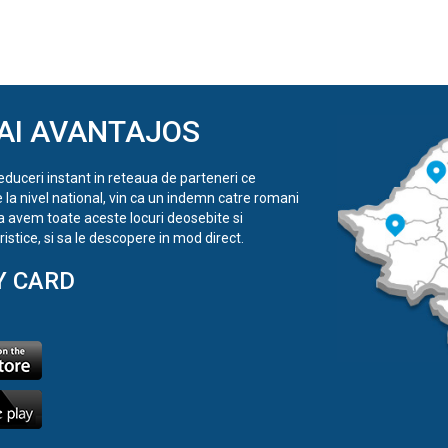
AI AVANTAJOS
reduceri instant in reteaua de parteneri ce
e la nivel national, vin ca un indemn catre romani
a avem toate aceste locuri deosebite si
istice, si sa le descopere in mod direct.
Y CARD