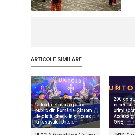
ARTICOLE SIMILARE
200 de st
Untold, cel mai sigur loc
în sesiune
public din România. Sistem
primi abo
de plată, check-in și acces
Access gr
la festivalul Untold
ONE