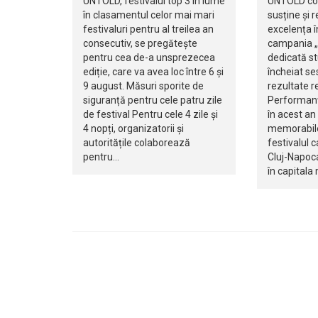
UNTOLD, festivalul top 3 în lume
UNTOLD con
în clasamentul celor mai mari
susține și
festivaluri pentru al treilea an
excelența î
consecutiv, se pregătește
campania „
pentru cea de-a unsprezecea
dedicată st
ediție, care va avea loc între 6 și
încheiat se
9 august. Măsuri sporite de
rezultate r
siguranță pentru cele patru zile
Performanța
de festival Pentru cele 4 zile și
în acest an
4 nopți, organizatorii și
memorabil
autoritățile colaborează
festivalul 
pentru…
Cluj-Napoca
în capitala