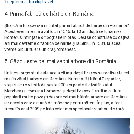
?
septemcastra.cluj.travel
4. Prima fabrică de hârtie din România
Știai că la Brașov s-a înființat prima fabrică de hârtie din România?
Acest eveniment a avut loc în 1546, la 13 ani după ce Iohannes
Honterus înființase o tipografie în oraș. Deși se construise cu câțiva
ani mai devreme o fabrică de hârtie și la Sibiu, în 1534, la acea
vreme Sibiul nu era un oraș românesc.
5. Găzduiește cel mai vechi arbore din România
Un lucru puțin știut este acela că în județul Brașov se regăsește cel
mai în vârstă arbore din România. Numit și Bătrânul Carpaților,
stejarul cu o vârstă de peste 900 ani poate fi găsit în satul
Mercheașa, comuna Homorod, județul Brașov. Există în cultura
populară multe povești despre cel mai bâtrân arbore din România
iar acesta este o sursă de mândrie pentru săteni. În plus, a fost
trecut în anul 2009 pe lista celor mai spectaculoși arbori din țară.