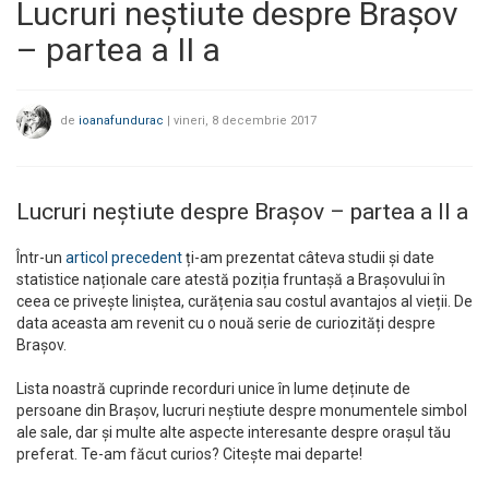
Lucruri neștiute despre Brașov
– partea a II a
de
ioanafundurac
|
vineri, 8 decembrie 2017
Lucruri neștiute despre Brașov – partea a II a
Într-un
articol precedent
ți-am prezentat câteva studii și date
statistice naționale care atestă poziția fruntașă a Brașovului în
ceea ce privește liniștea, curățenia sau costul avantajos al vieții. De
data aceasta am revenit cu o nouă serie de curiozități despre
Brașov.
Lista noastră cuprinde recorduri unice în lume deținute de
persoane din Brașov, lucruri neștiute despre monumentele simbol
ale sale, dar și multe alte aspecte interesante despre orașul tău
preferat. Te-am făcut curios? Citește mai departe!