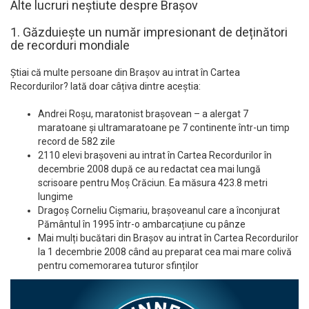
Alte lucruri neștiute despre Brașov
1. Găzduiește un număr impresionant de deținători
de recorduri mondiale
Știai că multe persoane din Brașov au intrat în Cartea
Recordurilor? Iată doar câțiva dintre aceștia:
Andrei Roșu, maratonist brașovean – a alergat 7
maratoane și ultramaratoane pe 7 continente într-un timp
record de 582 zile
2110 elevi brașoveni au intrat în Cartea Recordurilor în
decembrie 2008 după ce au redactat cea mai lungă
scrisoare pentru Moș Crăciun. Ea măsura 423.8 metri
lungime
Dragoș Corneliu Cișmariu, brașoveanul care a înconjurat
Pământul în 1995 într-o ambarcațiune cu pânze
Mai mulți bucătari din Brașov au intrat în Cartea Recordurilor
la 1 decembrie 2008 când au preparat cea mai mare colivă
pentru comemorarea tuturor sfinților