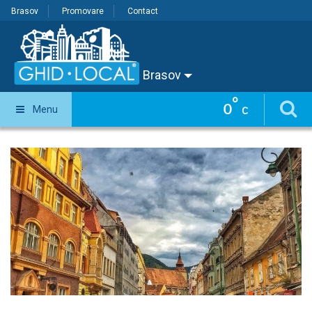
Brasov
Promovare
Contact
Brasov
°
0
Menu
C