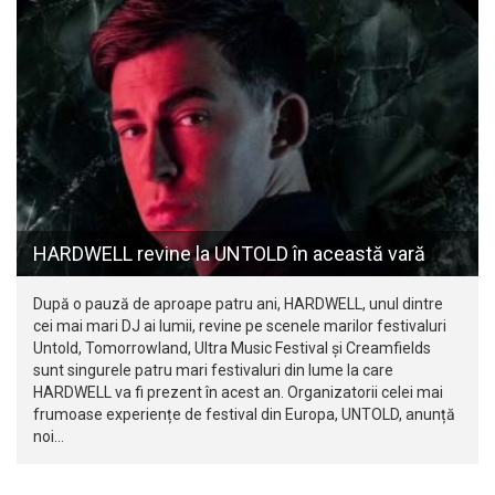
HARDWELL revine la UNTOLD în această vară
După o pauză de aproape patru ani, HARDWELL, unul dintre
cei mai mari DJ ai lumii, revine pe scenele marilor festivaluri
Untold, Tomorrowland, Ultra Music Festival și Creamfields
sunt singurele patru mari festivaluri din lume la care
HARDWELL va fi prezent în acest an. Organizatorii celei mai
frumoase experiențe de festival din Europa, UNTOLD, anunță
noi…