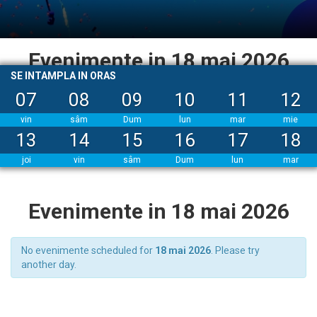
Evenimente in 18 mai 2026
SE INTAMPLA IN ORAS
07
08
09
10
11
12
vin
sâm
Dum
lun
mar
mie
13
14
15
16
17
18
joi
vin
sâm
Dum
lun
mar
Evenimente in 18 mai 2026
No evenimente scheduled for
18 mai 2026
. Please try
another day.