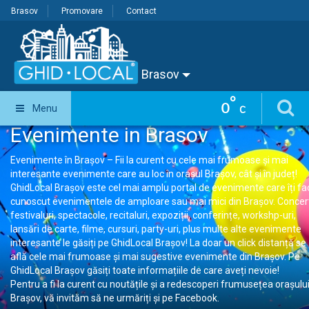
Brasov
Promovare
Contact
Brasov
°
0
Menu
C
Evenimente in Brasov
Evenimente în Brașov – Fii la curent cu cele mai frumoase și mai
interesante evenimente care au loc în orașul Brașov, cât și în județ!
GhidLocal Brașov este cel mai amplu portal de evenimente care îți fa
cunoscut evenimentele de amploare sau mai mici din Brașov. Concer
festivaluri, spectacole, recitaluri, expoziții, conferințe, workshp-uri,
lansări de carte, filme, cursuri, party-uri, plus multe alte evenimente
interesante le găsiți pe GhidLocal Brașov! La doar un click distanță se
află cele mai frumoase și mai sugestive evenimente din Brașov. Pe
GhidLocal Brașov găsiți toate informațiile de care aveți nevoie!
Pentru a fi la curent cu noutățile și a redescoperi frumusețea orașulu
Brașov, vă invităm să ne urmăriți și pe Facebook.