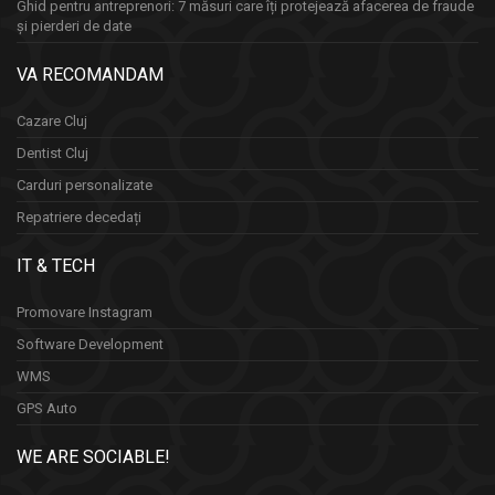
Ghid pentru antreprenori: 7 măsuri care îți protejează afacerea de fraude
și pierderi de date
VA RECOMANDAM
Cazare Cluj
Dentist Cluj
Carduri personalizate
Repatriere decedați
IT & TECH
Promovare Instagram
Software Development
WMS
GPS Auto
WE ARE SOCIABLE!