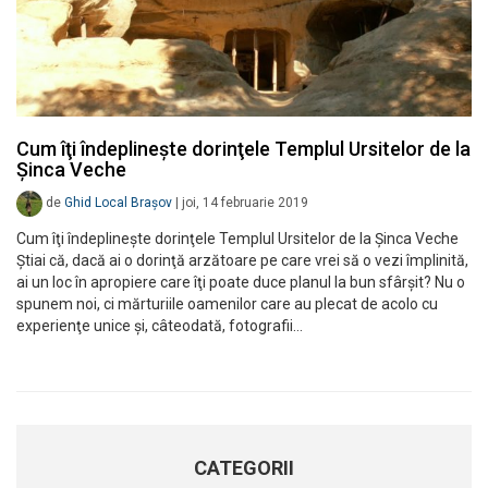
Cum îţi îndeplineşte dorinţele Templul Ursitelor de la
Şinca Veche
de
Ghid Local Brașov
|
joi, 14 februarie 2019
Cum îţi îndeplineşte dorinţele Templul Ursitelor de la Şinca Veche
Ştiai că, dacă ai o dorinţă arzătoare pe care vrei să o vezi împlinită,
ai un loc în apropiere care îţi poate duce planul la bun sfârşit? Nu o
spunem noi, ci mărturiile oamenilor care au plecat de acolo cu
experienţe unice şi, câteodată, fotografii…
CATEGORII