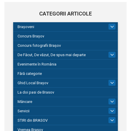
CATEGORII ARTICOLE
Brașoveni
9
Concurs Brașov
Concurs fotografii Brașov
De Făcut, De văzut, De spus mai departe
149
Evenimente în România
Fără categorie
Ghid Local Brașov
8
La doi pasi de Brasov
Mâncare
1
Servicii
690
STIRI din BRASOV
194
Vremea Brasov