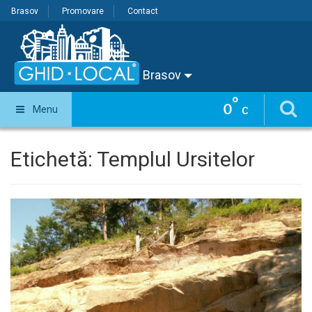
Brasov
Promovare
Contact
Brasov
°
0
Menu
C
Etichetă:
Templul Ursitelor