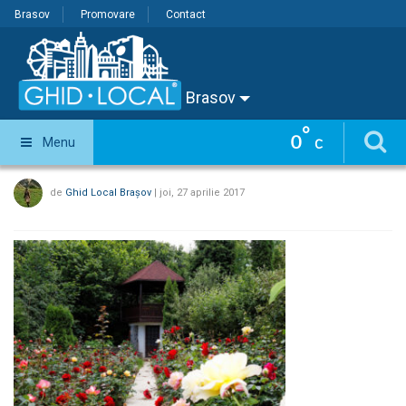
Brasov
Promovare
Contact
Brasov
°
0
Menu
C
de
Ghid Local Brașov
|
joi, 27 aprilie 2017