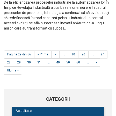
De la eficientizarea proceselor industriale la automatizarea lor În
timp ce Revoluția Industrială a pus bazele unei noi ere în cadrul
proceselor de producție, tehnologia a continuat să să evolueze și
să redefinească în mod constant peisajul industrial. În centrul
acestei evoluții se află numeroase inovații apărute de-a lungul
anilor, care au transformat cu succes…
Pagina 29 din 66
« Prima
«
...
10
20
...
27
28
29
30
31
...
40
50
60
...
»
Ultima »
CATEGORII
Actualitate