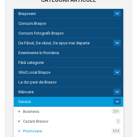
Brașoveni
9
Concurs Brașov
Concurs fotografii Brașov
De Făcut, De văzut, De spus mai departe
149
Evenimente în România
Fără categorie
Ghid Local Brașov
8
La doi pasi de Brasov
Mâncare
1
Servicii
690
Business
201
Cazare Brasov
2
Promovare
654