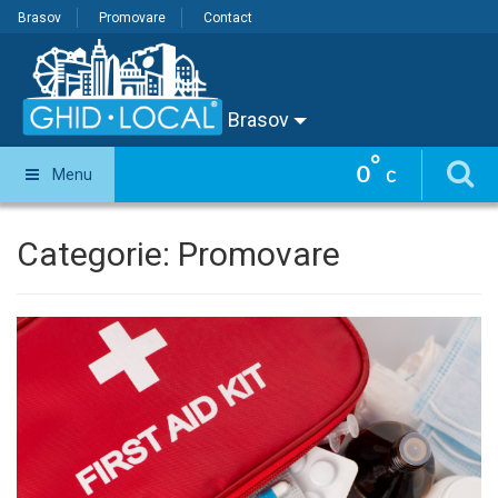
Brasov
Promovare
Contact
Brasov
°
0
Menu
C
Categorie:
Promovare