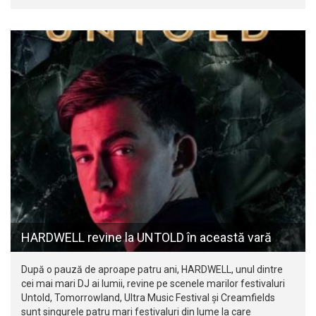
HARDWELL revine la UNTOLD în această vară
După o pauză de aproape patru ani, HARDWELL, unul dintre
cei mai mari DJ ai lumii, revine pe scenele marilor festivaluri
Untold, Tomorrowland, Ultra Music Festival și Creamfields
sunt singurele patru mari festivaluri din lume la care