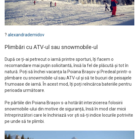
?
alexandrademidov
Plimbări cu ATV-ul sau snowmobile-ul
După ce ți-ai petrecut o iarnă printre sporturi, îți facem o
recomandare mai puțin solicitantă, însă la fel de plăcută și tot în
natură. Poți să închei vacanța la Poiana Brașov și Predeal printr-o
plimbare cu snowmobile-ul sau ATV-ul și să te bucuri de peisajele
frumoase de iarnă. În acest mod, îți poți reîncărca bateriile pentru
perioada următoare.
Pe pârtiile din Poiana Brașov s-a hotărât interzicerea folosirii
snowmobile-ului din motive de siguranță, însă în mod clar micii
întreprinzători care le închiriază vor ști să-ți indice locurile potrivite
pe unde să te plimbi.