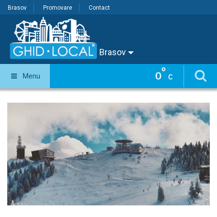
Brasov
Promovare
Contact
Brasov
°
0
Menu
C