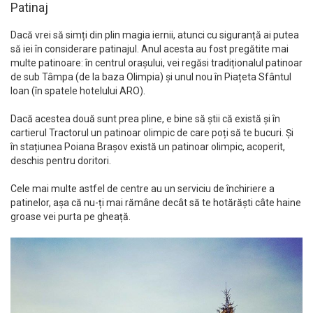
Patinaj
Dacă vrei să simți din plin magia iernii, atunci cu siguranță ai putea
să iei în considerare patinajul. Anul acesta au fost pregătite mai
multe patinoare: în centrul orașului, vei regăsi tradiționalul patinoar
de sub Tâmpa (de la baza Olimpia) și unul nou în Piațeta Sfântul
Ioan (în spatele hotelului ARO).
Dacă acestea două sunt prea pline, e bine să știi că există și în
cartierul Tractorul un patinoar olimpic de care poți să te bucuri. Și
în stațiunea Poiana Brașov există un patinoar olimpic, acoperit,
deschis pentru doritori.
Cele mai multe astfel de centre au un serviciu de închiriere a
patinelor, așa că nu-ți mai rămâne decât să te hotărăști câte haine
groase vei purta pe gheață.