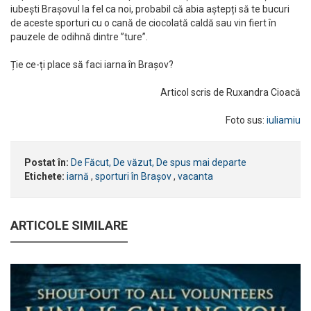
iubești Brașovul la fel ca noi, probabil că abia aștepți să te bucuri
de aceste sporturi cu o cană de ciocolată caldă sau vin fiert în
pauzele de odihnă dintre ”ture”.
Ție ce-ți place să faci iarna în Brașov?
Articol scris de Ruxandra Cioacă
Foto sus:
iuliamiu
Postat în:
De Făcut, De văzut, De spus mai departe
Etichete:
iarnă
,
sporturi în Brașov
,
vacanta
ARTICOLE SIMILARE