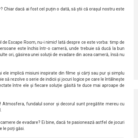
hiar dacă ai fost cel puțin o dată, să știi că orașul nostru este
l de Escape Room, nu-i nimic! Iată despre ce este vorba: timp de
ersoane este închis într-o cameră, unde trebuie să ducă la bun
lte ori, găsirea unei soluții de evadare din acea cameră, însă nu
ele implică misiuni inspirate din filme și cărți sau pur și simplu
 să rezolve o serie de indicii și jocuri logice pe care le întâlnește
ctate între ele și fiecare soluție găsită te duce mai aproape de
dut! Atmosfera, fundalul sonor și decorul sunt pregătite mereu cu
.
sc camere de evadare? Ei bine, dacă te pasionează astfel de jocuri
 le poți găsi.