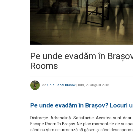
Pe unde evadăm în Brașo
Rooms
de
Ghid Local Brașov
|
luni, 20 august 2018
Pe unde evadăm în Brașov? Locuri
Distracție. Adrenalină. Satisfacție. Acestea sunt doa
Escape Room în Brașov. Ne plac momentele de suspans
când nu știm ce urmează să găsim și când descoperim c