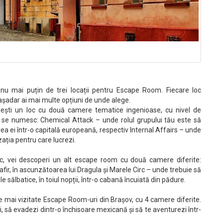
ă nu mai puțin de trei locații pentru Escape Room. Fiecare loc
așadar ai mai multe opțiuni de unde alege.
sești un loc cu două camere tematice ingenioase, cu nivel de
 se numesc: Chemical Attack – unde rolul grupului tău este să
a ei într-o capitală europeană, respectiv Internal Affairs – unde
zația pentru care lucrezi.
c, vei descoperi un alt escape room cu două camere diferite:
fir, în ascunzătoarea lui Dragula și Marele Circ – unde trebuie să
e sălbatice, în toiul nopții, într-o cabană încuiată din pădure.
ele mai vizitate Escape Room-uri din Brașov, cu 4 camere diferite.
, să evadezi dintr-o închisoare mexicană și să te aventurezi într-