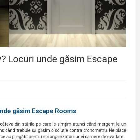
v? Locuri unde găsim Escape
 unde găsim Escape Rooms
r câteva din stările pe care le simțim atunci când mergem la un
 când trebuie să găsim o soluție contra cronometru. Ne place
e au pregătit pentru noi organizatorii unei camere de evadare.