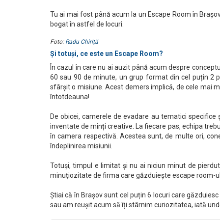
Tu ai mai fost până acum la un Escape Room în Brașov? C
bogat în astfel de locuri.
Foto:
Radu Chiriță
Și totuși, ce este un Escape Room?
În cazul în care nu ai auzit până acum despre conceptu
60 sau 90 de minute, un grup format din cel puțin 2 p
sfârșit o misiune. Acest demers implică, de cele mai mu
întotdeauna!
De obicei, camerele de evadare au tematici specifice și 
inventate de minți creative. La fiecare pas, echipa trebuie
în camera respectivă. Acestea sunt, de multe ori, cone
îndeplinirea misiunii.
Totuși, timpul e limitat și nu ai niciun minut de pier
minuțiozitate de firma care găzduiește escape room-ul
Știai că în Brașov sunt cel puțin 6 locuri care găzduie
sau am reușit acum să îți stârnim curiozitatea, iată unde