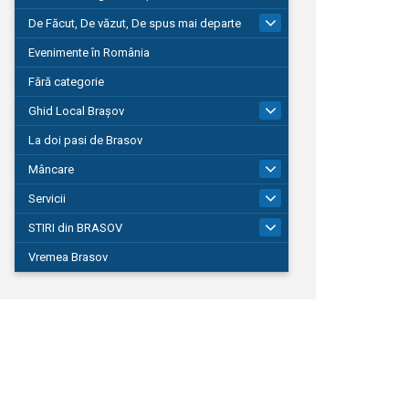
De Făcut, De văzut, De spus mai departe
149
Evenimente în România
Fără categorie
Ghid Local Brașov
8
La doi pasi de Brasov
Mâncare
1
Servicii
690
STIRI din BRASOV
195
Vremea Brasov