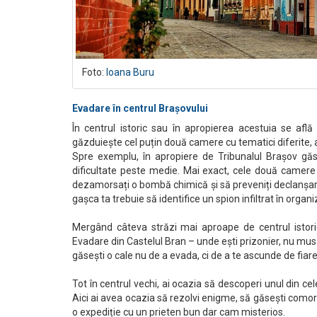
Foto:
Ioana Buru
Evadare în centrul Brașovului
În centrul istoric sau în apropierea acestuia se afl
găzduiește cel puțin două camere cu tematici diferite, 
Spre exemplu, în apropiere de Tribunalul Brașov gă
dificultate peste medie. Mai exact, cele două camere
dezamorsați o bombă chimică și să preveniți declanșare
gașca ta trebuie să identifice un spion infiltrat în organi
Mergând câteva străzi mai aproape de centrul istori
Evadare din Castelul Bran – unde ești prizonier, nu musa
găsești o cale nu de a evada, ci de a te ascunde de fiarel
Tot în centrul vechi, ai ocazia să descoperi unul din c
Aici ai avea ocazia să rezolvi enigme, să găsești comori
o expediție cu un prieten bun dar cam misterios.