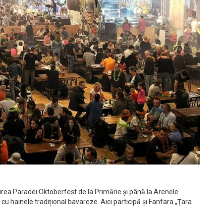
irea Paradei Oktoberfest de la Primărie și până la Arenele
u hainele tradițional bavareze. Aici participă și Fanfara „Țara