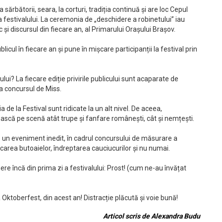
sărbătorii, seara, la corturi, tradiția continuă și are loc Cepul
a festivalului. La ceremonia de „deschidere a robinetului” iau
 și discursul din fiecare an, al Primarului Orașului Brașov.
cul în fiecare an și pune în mișcare participanții la festival prin
lui? La fiecare ediție privirile publicului sunt acaparate de
la concursul de Miss.
 de la Festival sunt ridicate la un alt nivel. De aceea,
cească pe scenă atât trupe și fanfare românești, cât și nemțești.
e un eveniment inedit, în cadrul concursului de măsurare a
ărcarea butoaielor, îndreptarea cauciucurilor și nu numai.
ere încă din prima zi a festivalului: Prost! (cum ne-au învățat
 Oktoberfest, din acest an! Distracție plăcută și voie bună!
Articol scris de Alexandra Budu