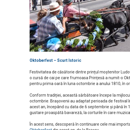
Oktoberfest – Scurt Istoric
Festivitatea de căsătorie dintre prințul moștenitor Lu
o cursă de cai pe care frumoasa Prințesă a numit-o Okto
pentru prima oară în luna octombrie a anului 1810, în or
Conform tradiției, această sărbătoare începe la mijlocul
octombrie. Brașovenii au adaptat perioada de festival în
acest an, începând cu data de 6 septembrie și până în 16
gustare proaspătă bavareză, la corturile în care muzica 
În acest sens, descoperă în continuare cele mai importa