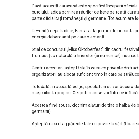
Dacă această caravană este specifică începerii oficiale a 
butoiului, adică pornirea râurilor de bere pe toată durat
parte oficialități românești și germane. Tot acum are loc
Devenită deja tradiție, Fanfara Jagermeister încânta publi
energia debordantă pe care o emană.
Știai de concursul „Miss Oktoberfest” din cadrul festivalu
frumusețea naturală a tinerelor (și nu numai!) înscrise 
Pentru acest an, așteptările în ceea ce privește distracția
organizatorii au alocat suficient timp în care să strălu
Totodată, în această ediție, spectatorii se vor bucura d
mușchilor, la propriu. Cei puternici se vor întrece în înc
Acestea fiind spuse, ciocnim alături de tine o halbă de b
germanii).
Așteptăm cu drag părerile tale cu privire la sărbătoarea