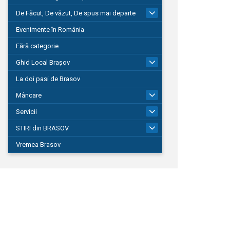
De Făcut, De văzut, De spus mai departe
149
Evenimente în România
Fără categorie
Ghid Local Brașov
8
La doi pasi de Brasov
Mâncare
1
Servicii
690
STIRI din BRASOV
195
Vremea Brasov