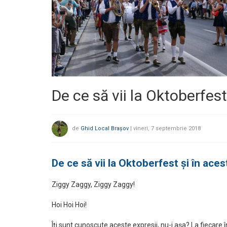
De ce să vii la Oktoberfest
de
Ghid Local Brașov
|
vineri, 7 septembrie 2018
De ce să vii la Oktoberfest și în aces
Ziggy Zaggy, Ziggy Zaggy!
Hoi Hoi Hoi!
Îți sunt cunoscute aceste expresii, nu-i așa? La fieca