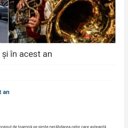
 și în acest an
t an
re început de toamnă se simte nerăbdarea celor care așteaptă