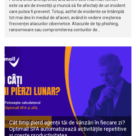
este ca ani de investiții și muncă să fie afectați de un incident
care putea fi prevenit. Totuși, astfel de incidente se întâmplă
tot mai des în mediul de afaceri, având în vedere creșterea
frecvenței atacurilor cibernetice. Atacurile de tip phishing,
ransomware sau compromiterea conturilor de…
Cât timp pierd agenții tăi de vânzări în fiecare zi?
Optimall SFA automatizează activitățile repetitive
și crește productivitatea