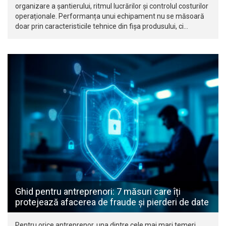
organizare a șantierului, ritmul lucrărilor și controlul costurilor
operaționale. Performanța unui echipament nu se măsoară
doar prin caracteristicile tehnice din fișa produsului, ci…
Ghid pentru antreprenori: 7 măsuri care îți
protejează afacerea de fraude și pierderi de date
Pentru orice antreprenor, una dintre cele mai mari temeri