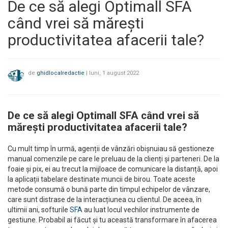
De ce să alegi Optimall SFA
când vrei să mărești
productivitatea afacerii tale?
de
ghidlocalredactie
|
luni, 1 august 2022
De ce să alegi Optimall SFA când vrei să
mărești productivitatea afacerii tale?
Cu mult timp în urmă, agenții de vânzări obișnuiau să gestioneze
manual comenzile pe care le preluau de la clienți și parteneri. De la
foaie și pix, ei au trecut la mijloace de comunicare la distanță, apoi
la aplicații tabelare destinate muncii de birou. Toate aceste
metode consumă o bună parte din timpul echipelor de vânzare,
care sunt distrase de la interacțiunea cu clientul. De aceea, în
ultimii ani, softurile
SFA
au luat locul vechilor instrumente de
gestiune. Probabil ai făcut și tu această transformare în afacerea