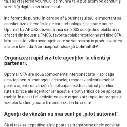
ta, sau creșterea volumului de muncă te-a pus acum pe gânduri și
vrei să îți digitalizezi businessul.
Indiferent de punctul în care se află businessul tău, e important să
conștientizezi beneficiile pe care tehnologia ți le poate aduce.
Optimall by AROBS dezvoltă încă din 2003 soluții de mobilitate în
afaceri din industria
FMCG
, favorita colaboratorilor noștri fiind SFA.
Mai jos sintetizăm avantajele care se vor resimți în productivitatea
afacerii tale odată ce începi să folosești Optimall SFA.
Organizezi rapid vizitele agenților la clienți și
parteneri.
Optimall SFA are două componente interconectate – aplicația
desktop pentru managerii echipelor, respectiv aplicația mobilă
pentru agenții de vânzări. În aplicația desktop, poți să planifici
rutele zilnice ale agenților, iar aceștia le pot verifica de pe aplicația
mobilă. În acest fel, activitatea este organizată rapid, iar progresul
vizitelor la clienți poate fi monitorizat în timp real.
Agenții de vânzări nu mai sunt pe „pilot automat”.
Să ai task-uri repetitive zilnic poate să transforme unele activități