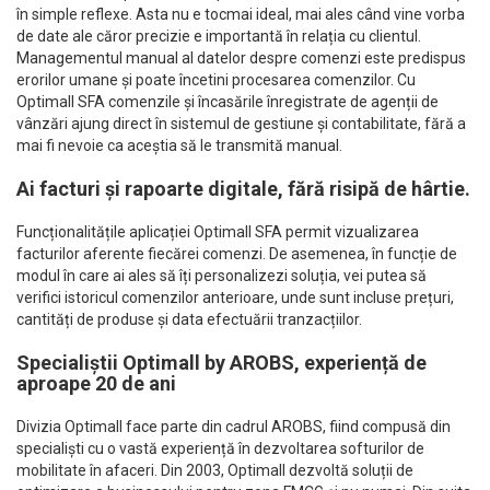
în simple reflexe. Asta nu e tocmai ideal, mai ales când vine vorba
de date ale căror precizie e importantă în relația cu clientul.
Managementul manual al datelor despre comenzi este predispus
erorilor umane și poate încetini procesarea comenzilor. Cu
Optimall SFA comenzile și încasările înregistrate de agenții de
vânzări ajung direct în sistemul de gestiune și contabilitate, fără a
mai fi nevoie ca aceștia să le transmită manual.
Ai facturi și rapoarte digitale, fără risipă de hârtie.
Funcționalitățile aplicației Optimall SFA permit vizualizarea
facturilor aferente fiecărei comenzi. De asemenea, în funcție de
modul în care ai ales să îți personalizezi soluția, vei putea să
verifici istoricul comenzilor anterioare, unde sunt incluse prețuri,
cantități de produse și data efectuării tranzacțiilor.
Specialiștii Optimall by AROBS, experiență de
aproape 20 de ani
Divizia Optimall face parte din cadrul AROBS, fiind compusă din
specialiști cu o vastă experiență în dezvoltarea softurilor de
mobilitate în afaceri. Din 2003, Optimall dezvoltă soluții de