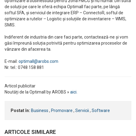
optimizare a businessului pentru zona FMCG și nu numai. Din suita
de soluții pe care le oferă echipa Optimall fac parte, pe lângă
softul SFA, și serviciul de integrare ERP – ConnectoR, softul de
optimizare a rutelor – Logistic și soluțiile de inventariere – WMS,
SMIS.
Indiferent de industria din care faci parte, contactează-ne și vom
găsi împreună soluția potrivită pentru optimizarea proceselor de
vânzare din afacerea ta.
E-mail:
optimall@arobs.com
Nr. tel.: 0748 158 881
Articol publicitar
Noutăți de la Optimall by AROBS »
aici.
Postat în:
Business
,
Promovare
,
Servicii
,
Software
ARTICOLE SIMILARE