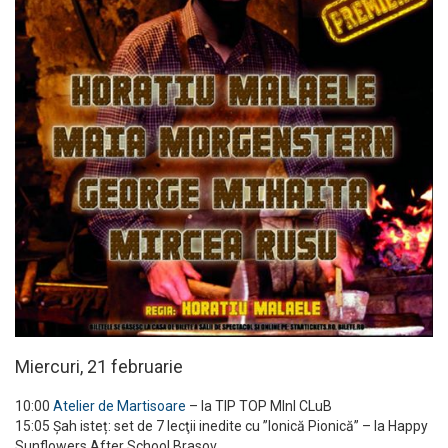
Miercuri, 21 februarie
10:00
Atelier de Martisoare
– la TIP TOP MInI CLuB
15:05 Șah isteț: set de 7 lecţii inedite cu ”Ionică Pionică” – la Happy
Sunflowers After School Brasov