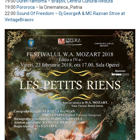
19:00
Dureri fantomă – Brașov, Centrul Cultural Reduta
19:00
Pororoca
– la Cinemateca_Patria
22:00
Sound Of Freedom – Dj GeorgeA & MC Razvan Stroe at
VintageBrasov