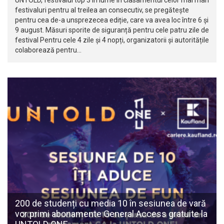
UNTOLD, festivalul top 3 în lume în clasamentul celor mai mari
festivaluri pentru al treilea an consecutiv, se pregătește
pentru cea de-a unsprezecea ediție, care va avea loc între 6 și
9 august. Măsuri sporite de siguranță pentru cele patru zile de
festival Pentru cele 4 zile și 4 nopți, organizatorii și autoritățile
colaborează pentru…
200 de studenți cu media 10 în sesiunea de vară
vor primi abonamente General Access gratuite la