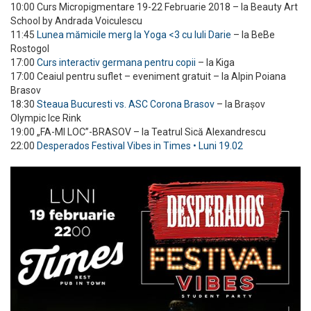
10:00 Curs Micropigmentare 19-22 Februarie 2018 – la Beauty Art
School by Andrada Voiculescu
11:45
Lunea mămicile merg la Yoga <3 cu Iuli Darie
– la BeBe
Rostogol
17:00
Curs interactiv germana pentru copii
– la Kiga
17:00 Ceaiul pentru suflet – eveniment gratuit – la Alpin Poiana
Brasov
18:30
Steaua Bucuresti vs. ASC Corona Brasov
– la Brașov
Olympic Ice Rink
19:00 „FA-MI LOC”-BRASOV – la Teatrul Sică Alexandrescu
22:00
Desperados Festival Vibes in Times • Luni 19.02