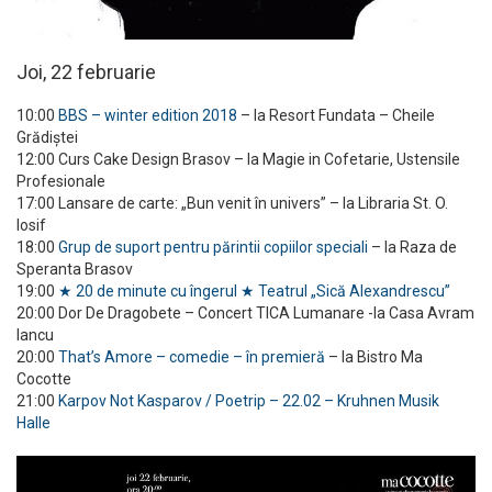
Joi, 22 februarie
10:00
BBS – winter edition 2018
– la Resort Fundata – Cheile
Grădiștei
12:00 Curs Cake Design Brasov – la Magie in Cofetarie, Ustensile
Profesionale
17:00 Lansare de carte: „Bun venit în univers” – la Libraria St. O.
Iosif
18:00
Grup de suport pentru părintii copiilor speciali
– la Raza de
Speranta Brasov
19:00
★ 20 de minute cu îngerul ★ Teatrul „Sică Alexandrescu”
20:00 Dor De Dragobete – Concert TICA Lumanare -la Casa Avram
Iancu
20:00
That’s Amore – comedie – în premieră
– la Bistro Ma
Cocotte
21:00
Karpov Not Kasparov / Poetrip – 22.02 – Kruhnen Musik
Halle