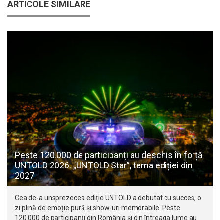
ARTICOLE SIMILARE
Peste 120.000 de participanți au deschis în forță
UNTOLD 2026. „UNTOLD Star”, tema ediției din
2027
Cea de-a unsprezecea ediție UNTOLD a debutat cu succes, o
zi plină de emoție pură și show-uri memorabile. Peste
120.000 de participanți din România și din întreaga lume au