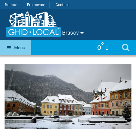
Brasov
Promovare
Contact
Brasov
°
0
Menu
C