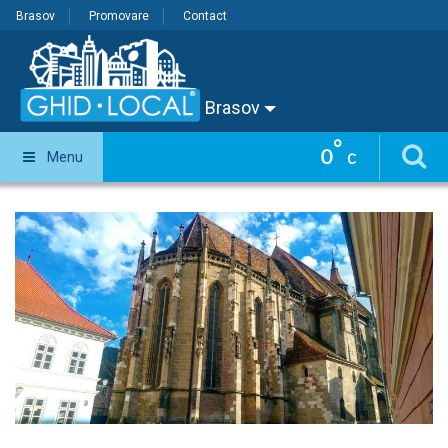
Brasov
Promovare
Contact
Brasov
°
0
Menu
C