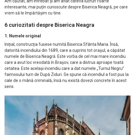
Am căutat, am întrebat și am aflat câteva lucruri foarte
interesante, mai puțin cunoscute despre Biserica Neagră, pe care
vrem să le împărtășim cu tine.
6 curiozitati despre Biserica Neagra
1. Numele original
Inițial, construcția fusese numită Biserica Sfânta Maria. Însă,
datorită incendiului din 1689, care a cuprins tot orașul, a căpătat
numele de Biserica Neagră. Este vorba de cel mai mare incendiu
care a avut loc vreodată în Brașov, care a distrus aproape toată
cetatea. Este același incendiu care a dat numele „Turnul Negru”
faimosului turn de După Ziduri. Se spune că incendiul a fost pus la
cale de o mână criminală, însă nu există dovezi concrete în acest
sens.