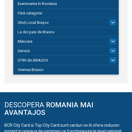
Evenimente în România
Fără categorie
Ghid Local Brașov
8
La doi pasi de Brasov
Mâncare
1
Servicii
690
STIRI din BRASOV
195
Vremea Brasov
DESCOPERA
ROMANIA MAI
AVANTAJOS
BCR City Card si Top City Card sunt carduri ce iti ofera reduceri
instant in reteaua de parteneri ce functioneaza la nivel national.