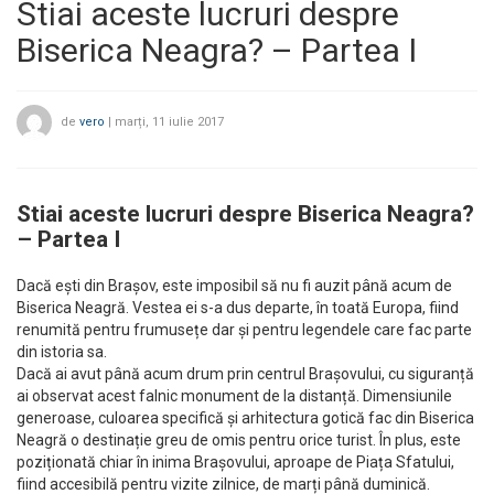
Stiai aceste lucruri despre
Biserica Neagra? – Partea I
de
vero
|
marți, 11 iulie 2017
Stiai aceste lucruri despre Biserica Neagra?
– Partea I
Dacă ești din Brașov, este imposibil să nu fi auzit până acum de
Biserica Neagră. Vestea ei s-a dus departe, în toată Europa, fiind
renumită pentru frumusețe dar și pentru legendele care fac parte
din istoria sa.
Dacă ai avut până acum drum prin centrul Brașovului, cu siguranță
ai observat acest falnic monument de la distanță. Dimensiunile
generoase, culoarea specifică și arhitectura gotică fac din Biserica
Neagră o destinație greu de omis pentru orice turist. În plus, este
poziționată chiar în inima Brașovului, aproape de Piața Sfatului,
fiind accesibilă pentru vizite zilnice, de marți până duminică.