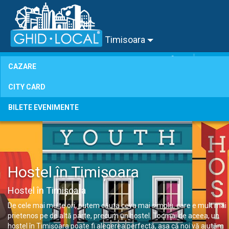
Timisoara
°
0
C
CAZARE
CITY CARD
BILETE EVENIMENTE
Hostel în Timișoara
Hostel în Timișoara
De cele mai multe ori, putem căuta ceva mai simplu, care e mult mai
prietenos pe de altă parte, precum un hostel. Tocmai de aceea, un
hostel în Timișoara poate fi alegerea perfectă, așa că noi vă ajutăm