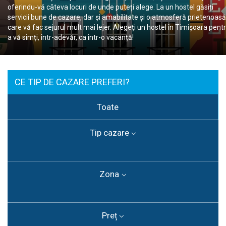
oferindu-vă câteva locuri de unde puteți alege. La un hostel găsiți
servicii bune de cazare, dar și amabilitate și o atmosferă prietenoasă
care vă fac sejurul mult mai lejer. Alegeți un hostel în Timișoara pent
a vă simți, într-adevăr, ca într-o vacanță!
CE TIP DE CAZARE PREFERI?
Toate
Tip cazare
Zona
Preț