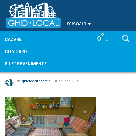
Timisoara
°
0
C
CAZARE
CITY CARD
BILETE EVENIMENTE
de
ghidlocalredactie
|
18 ianuarie 2019