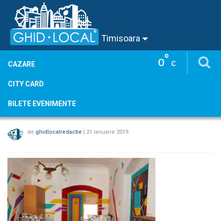
Timisoara
°
0
C
CAZARE
CITY CARD
BILETE EVENIMENTE
de
ghidlocalredactie
|
21 ianuarie 2019