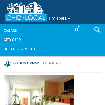
Timisoara
°
0
C
CAZARE
CITY CARD
BILETE EVENIMENTE
de
ghidlocalredactie
|
18 ianuarie 2019