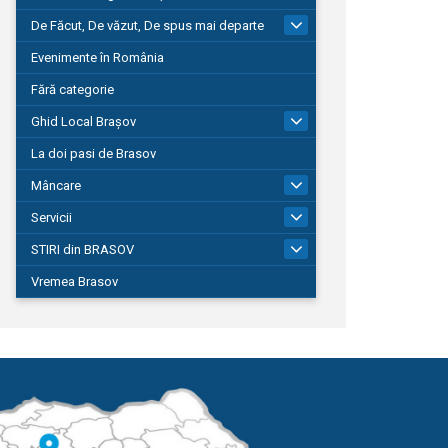
De Făcut, De văzut, De spus mai departe
149
Evenimente în România
Fără categorie
Ghid Local Brașov
8
La doi pasi de Brasov
Mâncare
1
Servicii
690
STIRI din BRASOV
194
Vremea Brasov