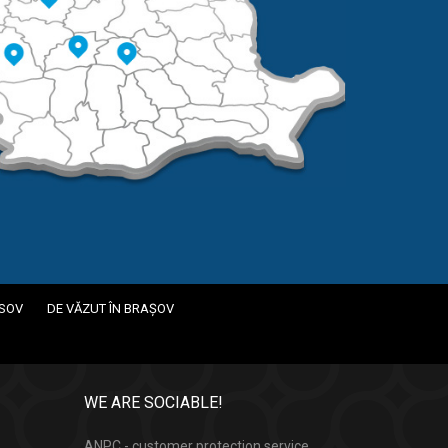
ASOV
DE VĂZUT ÎN BRAȘOV
WE ARE SOCIABLE!
ANPC - customer protection service