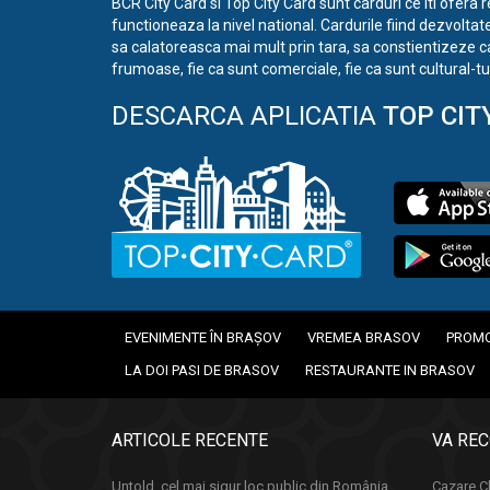
BCR City Card si Top City Card sunt carduri ce iti ofera 
functioneaza la nivel national. Cardurile fiind dezvoltat
sa calatoreasca mai mult prin tara, sa constientizeze c
frumoase, fie ca sunt comerciale, fie ca sunt cultural-tur
DESCARCA APLICATIA
TOP CIT
EVENIMENTE ÎN BRAȘOV
VREMEA BRASOV
PROMO
LA DOI PASI DE BRASOV
RESTAURANTE IN BRASOV
ARTICOLE RECENTE
VA RE
Untold, cel mai sigur loc public din România.
Cazare Cl