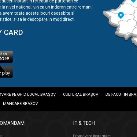
reduceri instant in reteaua de parteneri ce
e la nivel national, vin ca un indemn catre romani
a avem toate aceste locuri deosebite si
istice, si sa le descopere in mod direct.
Y CARD
VARE PE GHID LOCAL BRAȘOV
CULTURAL BRAȘOV
DE FACUT IN BR
MANCARE BRASOV
COMANDAM
IT & TECH
uj
Promovare Instagram