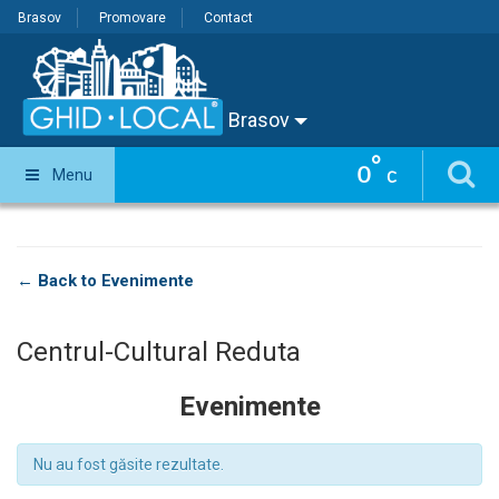
Brasov
Promovare
Contact
Brasov
°
0
Menu
C
← Back to Evenimente
Centrul-Cultural Reduta
Evenimente
Nu au fost găsite rezultate.