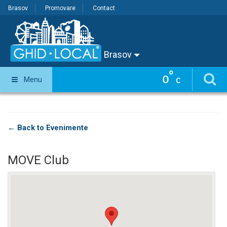
Brasov
Promovare
Contact
Brasov
°
0
Menu
C
← Back to Evenimente
MOVE Club