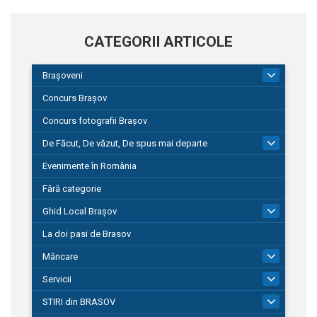
CATEGORII ARTICOLE
Brașoveni
9
Concurs Brașov
Concurs fotografii Brașov
De Făcut, De văzut, De spus mai departe
149
Evenimente în România
Fără categorie
Ghid Local Brașov
8
La doi pasi de Brasov
Mâncare
1
Servicii
690
STIRI din BRASOV
194