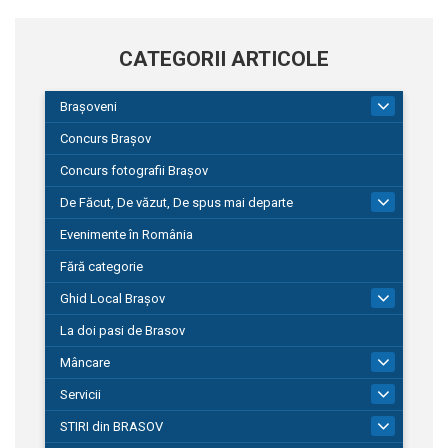
CATEGORII ARTICOLE
Brașoveni
9
Concurs Brașov
Concurs fotografii Brașov
De Făcut, De văzut, De spus mai departe
149
Evenimente în România
Fără categorie
Ghid Local Brașov
8
La doi pasi de Brasov
Mâncare
1
Servicii
690
STIRI din BRASOV
195