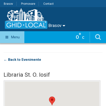
Brasov
Promovare
Contact
Brasov
°
0
Menu
C
← Back to Evenimente
Libraria St. O. Iosif