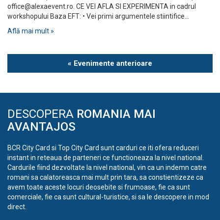
office@alexaevent.ro
. CE VEI AFLA SI EXPERIMENTA in cadrul
workshopului Baza EFT: • Vei primi argumentele stiintifice…
Află mai mult »
Evenimente
« Evenimente anterioare
List
Navigation
DESCOPERA
ROMANIA MAI
AVANTAJOS
BCR City Card si Top City Card sunt carduri ce iti ofera reduceri
instant in reteaua de parteneri ce functioneaza la nivel national.
Cardurile fiind dezvoltate la nivel national, vin ca un indemn catre
romani sa calatoreasca mai mult prin tara, sa constientizeze ca
avem toate aceste locuri deosebite si frumoase, fie ca sunt
comerciale, fie ca sunt cultural-turistice, si sa le descopere in mod
direct.