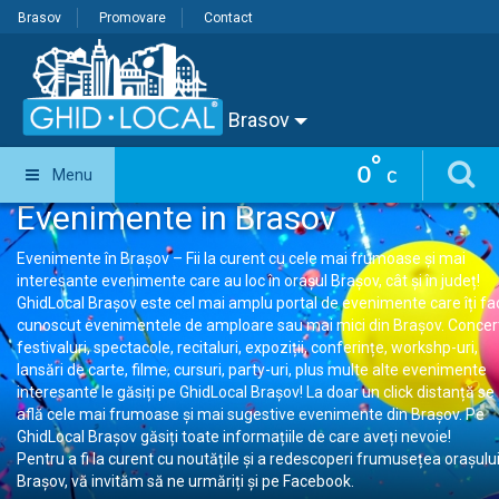
Brasov
Promovare
Contact
Brasov
°
0
Menu
C
Evenimente in Brasov
Evenimente în Brașov – Fii la curent cu cele mai frumoase și mai
interesante evenimente care au loc în orașul Brașov, cât și în județ!
GhidLocal Brașov este cel mai amplu portal de evenimente care îți fa
cunoscut evenimentele de amploare sau mai mici din Brașov. Concer
festivaluri, spectacole, recitaluri, expoziții, conferințe, workshp-uri,
lansări de carte, filme, cursuri, party-uri, plus multe alte evenimente
interesante le găsiți pe GhidLocal Brașov! La doar un click distanță se
află cele mai frumoase și mai sugestive evenimente din Brașov. Pe
GhidLocal Brașov găsiți toate informațiile de care aveți nevoie!
Pentru a fi la curent cu noutățile și a redescoperi frumusețea orașulu
Brașov, vă invităm să ne urmăriți și pe Facebook.