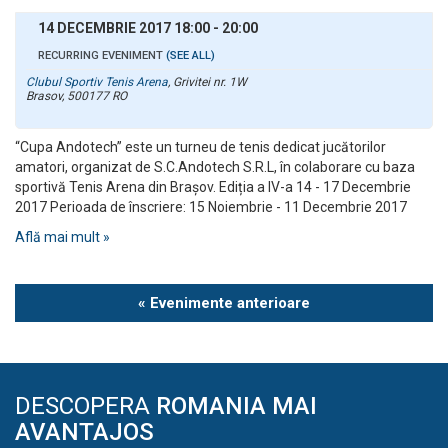
14 DECEMBRIE 2017 18:00
-
20:00
RECURRING EVENIMENT
(SEE ALL)
Clubul Sportiv Tenis Arena
,
Grivitei nr. 1W
Brasov
,
500177
RO
“Cupa Andotech” este un turneu de tenis dedicat jucătorilor
amatori, organizat de S.C.Andotech S.R.L, în colaborare cu baza
sportivă Tenis Arena din Brașov. Ediția a lV-a 14 - 17 Decembrie
2017 Perioada de înscriere: 15 Noiembrie - 11 Decembrie 2017
Află mai mult »
Evenimente
« Evenimente anterioare
List
Navigation
DESCOPERA
ROMANIA MAI
AVANTAJOS