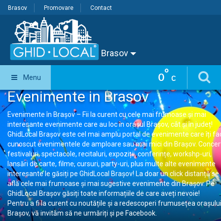
Brasov
Promovare
Contact
Brasov
°
0
Menu
C
Evenimente in Brasov
Evenimente în Brașov – Fii la curent cu cele mai frumoase și mai
interesante evenimente care au loc în orașul Brașov, cât și în județ!
GhidLocal Brașov este cel mai amplu portal de evenimente care îți fa
cunoscut evenimentele de amploare sau mai mici din Brașov. Concer
festivaluri, spectacole, recitaluri, expoziții, conferințe, workshp-uri,
lansări de carte, filme, cursuri, party-uri, plus multe alte evenimente
interesante le găsiți pe GhidLocal Brașov! La doar un click distanță se
află cele mai frumoase și mai sugestive evenimente din Brașov. Pe
GhidLocal Brașov găsiți toate informațiile de care aveți nevoie!
Pentru a fi la curent cu noutățile și a redescoperi frumusețea orașulu
Brașov, vă invităm să ne urmăriți și pe Facebook.