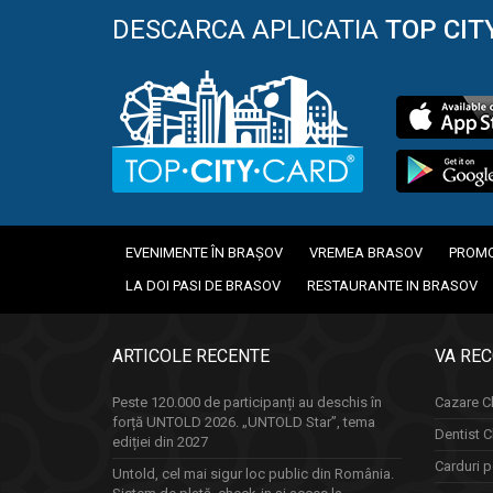
DESCARCA APLICATIA
TOP CIT
EVENIMENTE ÎN BRAȘOV
VREMEA BRASOV
PROMO
LA DOI PASI DE BRASOV
RESTAURANTE IN BRASOV
ARTICOLE RECENTE
VA RE
Peste 120.000 de participanți au deschis în
Cazare Cl
forță UNTOLD 2026. „UNTOLD Star”, tema
Dentist C
ediției din 2027
Carduri p
Untold, cel mai sigur loc public din România.