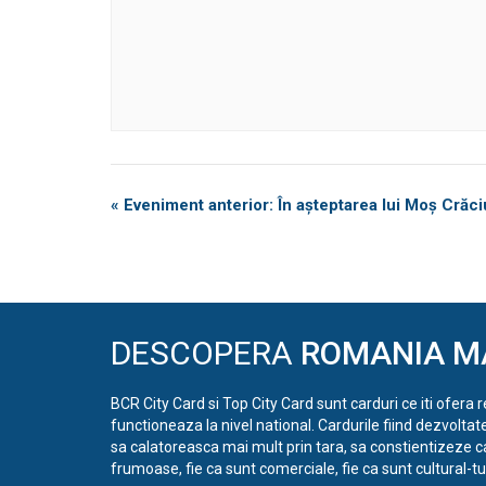
Eveniment
«
Eveniment anterior: În așteptarea lui Moș Crăc
Navigation
DESCOPERA
ROMANIA M
BCR City Card si Top City Card sunt carduri ce iti ofera 
functioneaza la nivel national. Cardurile fiind dezvoltat
sa calatoreasca mai mult prin tara, sa constientizeze c
frumoase, fie ca sunt comerciale, fie ca sunt cultural-tur