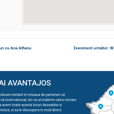
iun cu Ana Alfianu
Eveniment următor: Wo
AI AVANTAJOS
reduceri instant in reteaua de parteneri ce
e la nivel national, vin ca un indemn catre romani
a avem toate aceste locuri deosebite si
istice, si sa le descopere in mod direct.