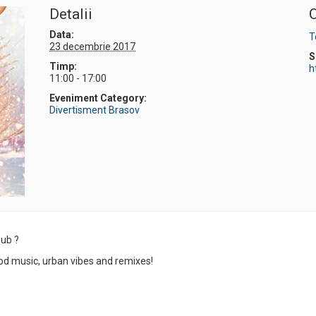
Detalii
O
Data:
T
23 decembrie 2017
S
Timp:
h
11:00 - 17:00
Eveniment Category:
Divertisment Brasov
ub ?
od music, urban vibes and remixes!