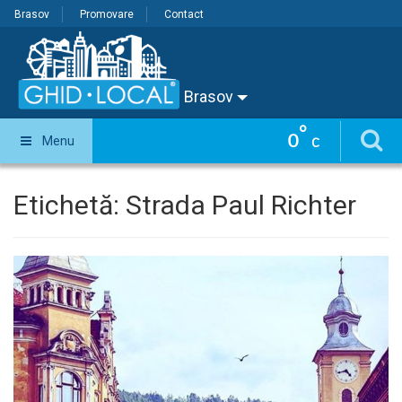
Brasov
Promovare
Contact
Brasov
°
0
Menu
C
Etichetă:
Strada Paul Richter