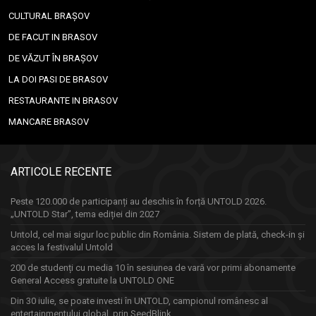
CULTURAL BRAȘOV
DE FACUT IN BRASOV
DE VĂZUT ÎN BRAȘOV
LA DOI PASI DE BRASOV
RESTAURANTE IN BRASOV
MANCARE BRASOV
ARTICOLE RECENTE
Peste 120.000 de participanți au deschis în forță UNTOLD 2026.
„UNTOLD Star”, tema ediției din 2027
Untold, cel mai sigur loc public din România. Sistem de plată, check-in și
acces la festivalul Untold
200 de studenți cu media 10 în sesiunea de vară vor primi abonamente
General Access gratuite la UNTOLD ONE
Din 30 iulie, se poate investi în UNTOLD, campionul românesc al
entertainmentului global, prin SeedBlink