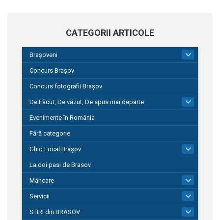
CATEGORII ARTICOLE
Brașoveni
9
Concurs Brașov
Concurs fotografii Brașov
De Făcut, De văzut, De spus mai departe
149
Evenimente în România
Fără categorie
Ghid Local Brașov
8
La doi pasi de Brasov
Mâncare
1
Servicii
690
STIRI din BRASOV
195