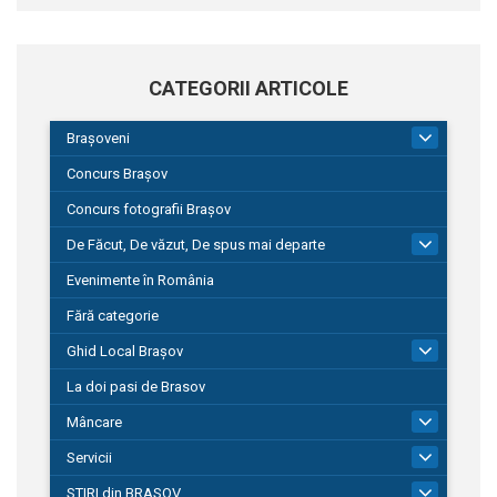
CATEGORII ARTICOLE
Brașoveni
9
Concurs Brașov
Concurs fotografii Brașov
De Făcut, De văzut, De spus mai departe
149
Evenimente în România
Fără categorie
Ghid Local Brașov
8
La doi pasi de Brasov
Mâncare
1
Servicii
690
STIRI din BRASOV
195