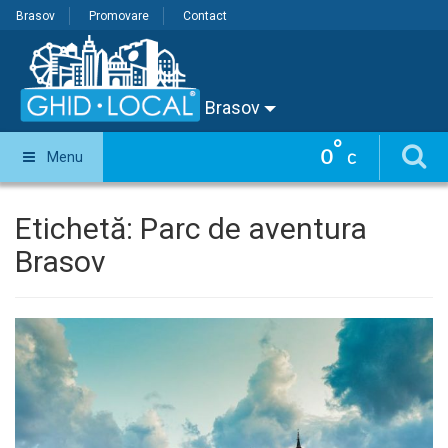
Brasov
Promovare
Contact
Brasov
°
0
Menu
C
Etichetă:
Parc de aventura
Brasov