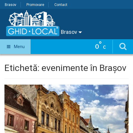
Brasov
Promovare
Contact
Brasov
°
0
Menu
C
Etichetă:
evenimente în Brașov