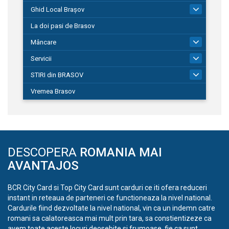
Ghid Local Brașov
8
La doi pasi de Brasov
Mâncare
1
Servicii
690
STIRI din BRASOV
197
Vremea Brasov
DESCOPERA
ROMANIA MAI
AVANTAJOS
BCR City Card si Top City Card sunt carduri ce iti ofera reduceri
instant in reteaua de parteneri ce functioneaza la nivel national.
Cardurile fiind dezvoltate la nivel national, vin ca un indemn catre
romani sa calatoreasca mai mult prin tara, sa constientizeze ca
avem toate aceste locuri deosebite si frumoase, fie ca sunt