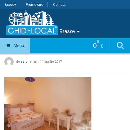
Brasov
Promovare
Contact
Brasov
°
0
Menu
C
de
vero
|
marți, 11 aprilie 2017