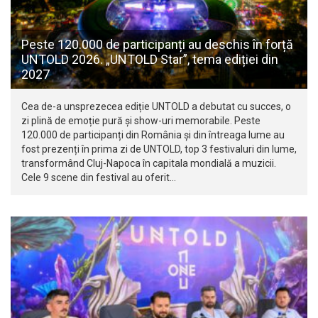
Peste 120.000 de participanți au deschis în forță
UNTOLD 2026. „UNTOLD Star”, tema ediției din
2027
Cea de-a unsprezecea ediție UNTOLD a debutat cu succes, o
zi plină de emoție pură și show-uri memorabile. Peste
120.000 de participanți din România și din întreaga lume au
fost prezenți în prima zi de UNTOLD, top 3 festivaluri din lume,
transformând Cluj-Napoca în capitala mondială a muzicii.
Cele 9 scene din festival au oferit…