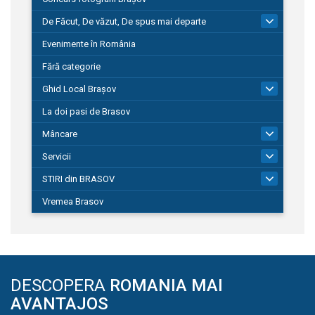
De Făcut, De văzut, De spus mai departe
149
Evenimente în România
Fără categorie
Ghid Local Brașov
8
La doi pasi de Brasov
Mâncare
1
Servicii
690
STIRI din BRASOV
194
Vremea Brasov
DESCOPERA
ROMANIA MAI
AVANTAJOS