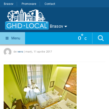
Brasov
Promovare
Contact
Brasov
°
0
Menu
C
de
vero
|
marți, 11 aprilie 2017