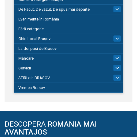
De Făcut, De văzut, De spus mai departe
149
Evenimente în România
Fără categorie
Ghid Local Brașov
8
La doi pasi de Brasov
Mâncare
1
Servicii
690
STIRI din BRASOV
194
Vremea Brasov
DESCOPERA
ROMANIA MAI
AVANTAJOS