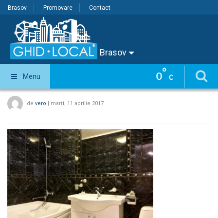
Brasov
Promovare
Contact
Brasov
°
0
Menu
C
de
vero
|
marți, 11 aprilie 2017