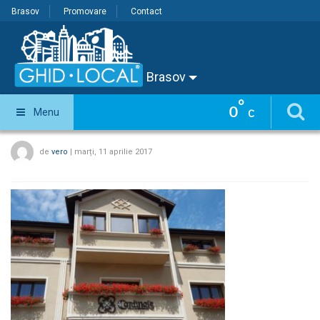
Brasov
Promovare
Contact
Brasov
°
0
Menu
C
de
vero
|
marți, 11 aprilie 2017