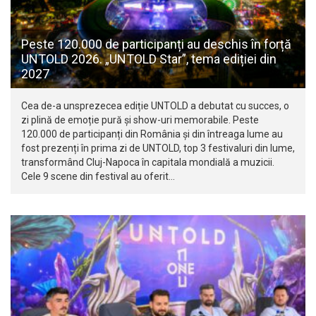
Peste 120.000 de participanți au deschis în forță
UNTOLD 2026. „UNTOLD Star”, tema ediției din
2027
Cea de-a unsprezecea ediție UNTOLD a debutat cu succes, o
zi plină de emoție pură și show-uri memorabile. Peste
120.000 de participanți din România și din întreaga lume au
fost prezenți în prima zi de UNTOLD, top 3 festivaluri din lume,
transformând Cluj-Napoca în capitala mondială a muzicii.
Cele 9 scene din festival au oferit…