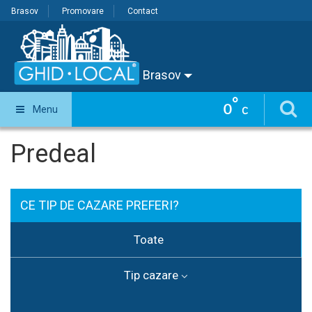
Brasov
Promovare
Contact
Brasov
°
0
Menu
C
Predeal
CE TIP DE CAZARE PREFERI?
Toate
Tip cazare