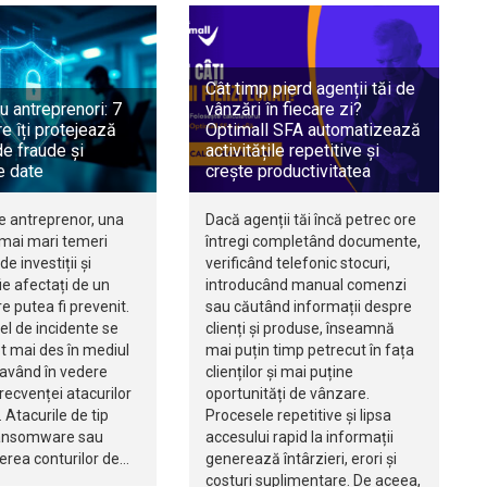
Cât timp pierd agenții tăi de
u antreprenori: 7
vânzări în fiecare zi?
e îți protejează
Optimall SFA automatizează
e fraude și
activitățile repetitive și
e date
crește productivitatea
e antreprenor, una
Dacă agenții tăi încă petrec ore
 mai mari temeri
întregi completând documente,
de investiții și
verificând telefonic stocuri,
e afectați de un
introducând manual comenzi
re putea fi prevenit.
sau căutând informații despre
fel de incidente se
clienți și produse, înseamnă
t mai des în mediul
mai puțin timp petrecut în fața
 având în vedere
clienților și mai puține
recvenței atacurilor
oportunități de vânzare.
 Atacurile de tip
Procesele repetitive și lipsa
ransomware sau
accesului rapid la informații
rea conturilor de…
generează întârzieri, erori și
costuri suplimentare. De aceea,