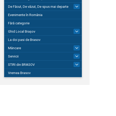
De Făcut, De văzut, De spus mai departe
149
Evenimente în România
Fără categorie
Ghid Local Brașov
8
La doi pasi de Brasov
Mâncare
1
Servicii
690
STIRI din BRASOV
195
Vremea Brasov