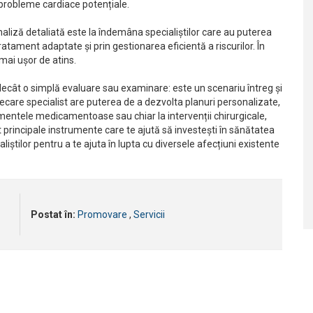
 probleme cardiace potențiale.
liză detaliată este la îndemâna specialiștilor care au puterea
atament adaptate și prin gestionarea eficientă a riscurilor. În
mai ușor de atins.
 decât o simplă evaluare sau examinare: este un scenariu întreg și
. Fiecare specialist are puterea de a dezvolta planuri personalizate,
atamentele medicamentoase sau chiar la intervenții chirurgicale,
principale instrumente care te ajută să investești în sănătatea
aliștilor pentru a te ajuta în lupta cu diversele afecțiuni existente
Postat în:
Promovare
,
Servicii