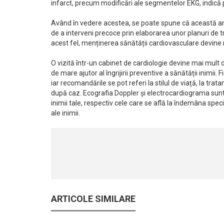
infarct, precum modificări ale segmentelor EKG, indică
Având în vedere acestea, se poate spune că această ana
de a interveni precoce prin elaborarea unor planuri de tr
acest fel, menținerea sănătății cardiovasculare devine 
O vizită într-un cabinet de cardiologie devine mai mult
de mare ajutor al îngrijirii preventive a sănătății inimii
iar recomandările se pot referi la stilul de viață, la tr
după caz. Ecografia Doppler și electrocardiograma sunt 
inimii tale, respectiv cele care se află la îndemâna speci
ale inimii.
ARTICOLE SIMILARE