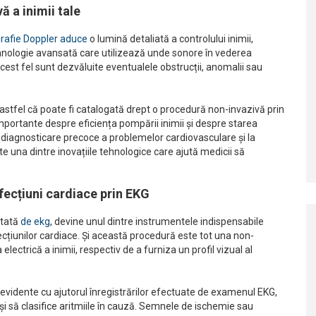
ă a inimii tale
rafie Doppler aduce
o lumină detaliată a controlului inimii,
ehnologie avansată care utilizează unde sonore în vederea
 acest fel sunt dezvăluite eventualele obstrucții, anomalii sau
astfel că poate fi catalogată drept o procedură non-invazivă prin
 importante despre eficiența pompării inimii și despre starea
o diagnosticare precoce a problemelor cardiovasculare și la
e una dintre inovațiile tehnologice care ajută medicii să
afecțiuni cardiace prin EKG
tată
de ekg
, devine unul dintre instrumentele indispensabile
afecțiunilor cardiace. Și această procedură este tot una non-
 electrică a inimii, respectiv de a furniza un profil vizual al
vin evidente cu ajutorul înregistrărilor efectuate de examenul EKG,
e și să clasifice aritmiile în cauză. Semnele de ischemie sau