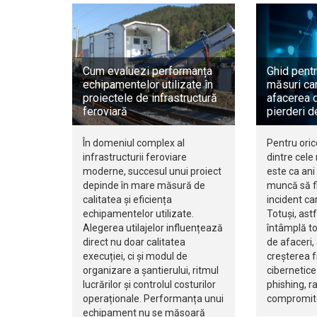
Cum evaluezi performanța
Ghid pentr
echipamentelor utilizate în
măsuri car
proiectele de infrastructură
afacerea d
feroviară
pierderi d
În domeniul complex al
Pentru oric
infrastructurii feroviare
dintre cele
moderne, succesul unui proiect
este ca ani 
depinde în mare măsură de
muncă să fi
calitatea și eficiența
incident ca
echipamentelor utilizate.
Totuși, ast
Alegerea utilajelor influențează
întâmplă to
direct nu doar calitatea
de afaceri,
execuției, ci și modul de
creșterea f
organizare a șantierului, ritmul
cibernetice.
lucrărilor și controlul costurilor
phishing, 
operaționale. Performanța unui
compromite
echipament nu se măsoară