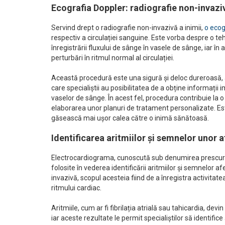
Ecografia Doppler: radiografie non-invaziv
Servind drept o radiografie non-invazivă a inimii,
o ecog
respectiv a circulației sanguine. Este vorba despre o t
înregistrării fluxului de sânge în vasele de sânge, iar în
perturbări în ritmul normal al circulației.
Această procedură este una sigură și deloc dureroasă, 
care specialiștii au posibilitatea de a obține informații
vaselor de sânge. În acest fel, procedura contribuie la 
elaborarea unor planuri de tratament personalizate. Est
găsească mai ușor calea către o inimă sănătoasă.
Identificarea aritmiilor și semnelor unor 
Electrocardiograma, cunoscută sub denumirea prescur
folosite în vederea identificării aritmiilor și semnelor 
invazivă, scopul acesteia fiind de a înregistra activitatea
ritmului cardiac.
Aritmiile, cum ar fi fibrilația atrială sau tahicardia, de
iar aceste rezultate le permit specialiștilor să identific