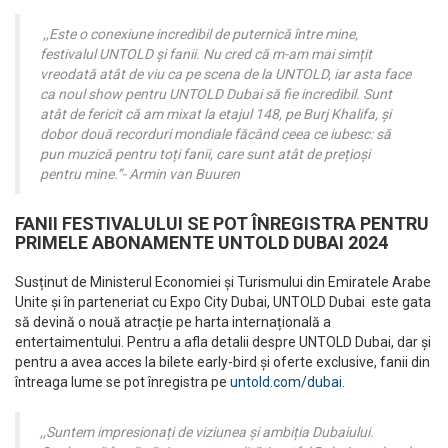
,,Este o conexiune incredibil de puternică între mine,
festivalul UNTOLD și fanii. Nu cred că m-am mai simțit
vreodată atât de viu ca pe scena de la UNTOLD, iar asta face
ca noul show pentru UNTOLD Dubai să fie incredibil. Sunt
atât de fericit că am mixat la etajul 148, pe Burj Khalifa, și
dobor două recorduri mondiale făcând ceea ce iubesc: să
pun muzică pentru toți fanii, care sunt atât de prețioși
pentru mine.”-
Armin van Buuren
FANII FESTIVALULUI SE POT ÎNREGISTRA PENTRU
PRIMELE ABONAMENTE UNTOLD DUBAI 2024
Susținut de Ministerul Economiei și Turismului din Emiratele Arabe
Unite și în parteneriat cu Expo City Dubai, UNTOLD Dubai este gata
să devină o nouă atracție pe harta internațională a
entertaimentului. Pentru a afla detalii despre UNTOLD Dubai, dar și
pentru a avea acces la bilete early-bird și oferte exclusive, fanii din
întreaga lume se pot înregistra pe
untold.com/dubai
.
,,Suntem impresionați de viziunea și ambiția Dubaiului.