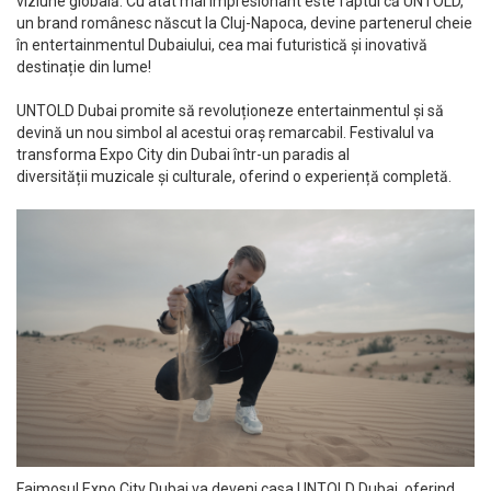
viziune globală. Cu atât mai impresionant este faptul că UNTOLD,
un brand românesc născut la Cluj-Napoca, devine partenerul cheie
în entertainmentul Dubaiului, cea mai futuristică și inovativă
destinație din lume!
UNTOLD Dubai promite să revoluționeze entertainmentul și să
devină un nou simbol al acestui oraș remarcabil. Festivalul va
transforma Expo City din Dubai într-un paradis al
diversității muzicale și culturale, oferind o experiență completă.
Faimosul Expo City Dubai va deveni casa UNTOLD Dubai, oferind