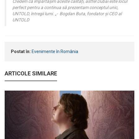
Credem că împărtășim aceste calități, astfel Dubai este locul
perfect pentru a continua să prezentam conceptul unic,
UNTOLD, întregii lumi. „-
Bogdan Buta, fondator și CEO al
UNTOLD
Postat în:
Evenimente în România
ARTICOLE SIMILARE