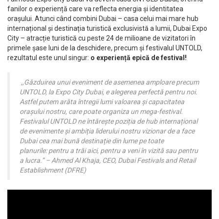
fanilor o experiență care va reflecta energia și identitatea
orașului. Atunci când combini Dubai – casa celui mai mare hub
internațional și destinația turistică exclusivistă a lumii, Dubai Expo
City – atracție turistică cu peste 24 de milioane de vizitatori în
primele șase luni de la deschidere, precum și festivalul UNTOLD,
rezultatul este unul singur:
o experiență epică de festival!
,,G
ăzduirea unui eveniment de asemenea amploare precum
UNTOLD, la Expo City Dubai, e alegerea perfectă pentru noi.
Astfel putem arăta întregii lumi valoarea și capacitatea
orașului nostru, care poate organiza un mega-festival.
Festivalul UNTOLD ne întărește poziția de hub internațional
de evenimente și ambiția liderului nostru
vizionar de a face
Dubai cea mai bună destinație din lume pe toate
planurile:
pentru a trăi aici, pentru a veni în vizită sau pentru
a lucra.”
–
Ahmed Al Khaja, CEO, Dubai Festivals and Retail
Establishment (DFRE)