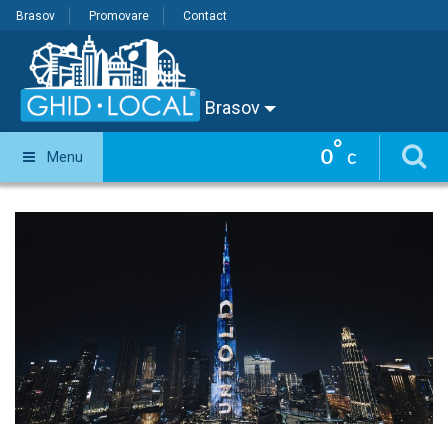
Brasov
Promovare
Contact
Brasov
°
0
Menu
C