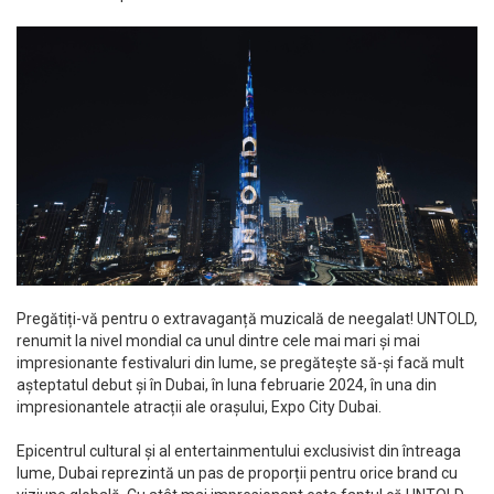
Pregătiți-vă pentru o extravaganță muzicală de neegalat! UNTOLD,
renumit la nivel mondial ca unul dintre cele mai mari și mai
impresionante festivaluri din lume, se pregătește să-și facă mult
așteptatul debut și în Dubai, în luna februarie 2024, în una din
impresionantele atracții ale orașului, Expo City Dubai.
Epicentrul cultural și al entertainmentului exclusivist din întreaga
lume, Dubai reprezintă un pas de proporții pentru orice brand cu