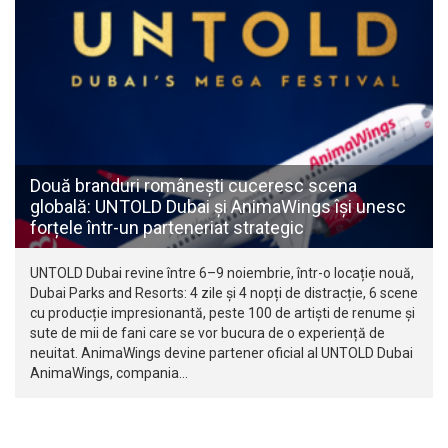
Două branduri românești cuceresc scena
globală: UNTOLD Dubai și AnimaWings își unesc
forțele într-un parteneriat strategic
UNTOLD Dubai revine între 6–9 noiembrie, într-o locație nouă,
Dubai Parks and Resorts: 4 zile și 4 nopți de distracție, 6 scene
cu producție impresionantă, peste 100 de artiști de renume și
sute de mii de fani care se vor bucura de o experiență de
neuitat. AnimaWings devine partener oficial al UNTOLD Dubai
AnimaWings, compania…