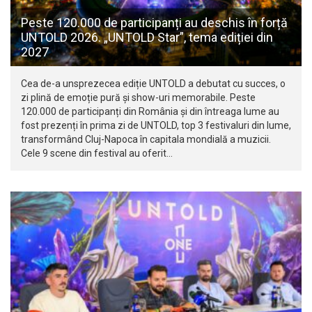
Peste 120.000 de participanți au deschis în forță
UNTOLD 2026. „UNTOLD Star”, tema ediției din
2027
Cea de-a unsprezecea ediție UNTOLD a debutat cu succes, o
zi plină de emoție pură și show-uri memorabile. Peste
120.000 de participanți din România și din întreaga lume au
fost prezenți în prima zi de UNTOLD, top 3 festivaluri din lume,
transformând Cluj-Napoca în capitala mondială a muzicii.
Cele 9 scene din festival au oferit…