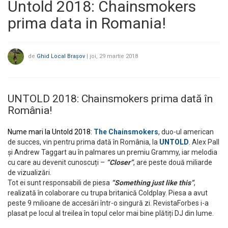
Untold 2018: Chainsmokers
prima data in Romania!
de
Ghid Local Brașov
|
joi, 29 martie 2018
UNTOLD 2018: Chainsmokers prima dată în
România!
Nume mari la Untold 2018:
The Chainsmokers
, duo-ul american
de succes, vin pentru prima dată în România, la
UNTOLD
. Alex Pall
și Andrew Taggart au în palmares un premiu Grammy, iar melodia
cu care au devenit cunoscuți –
“Closer”
, are peste două miliarde
de vizualizări.
Tot ei sunt responsabili de piesa
“Something just like this”
,
realizată în colaborare cu trupa britanică Coldplay. Piesa a avut
peste 9 milioane de accesări într-o singură zi. RevistaForbes i-a
plasat pe locul al treilea în topul celor mai bine plătiți DJ din lume.