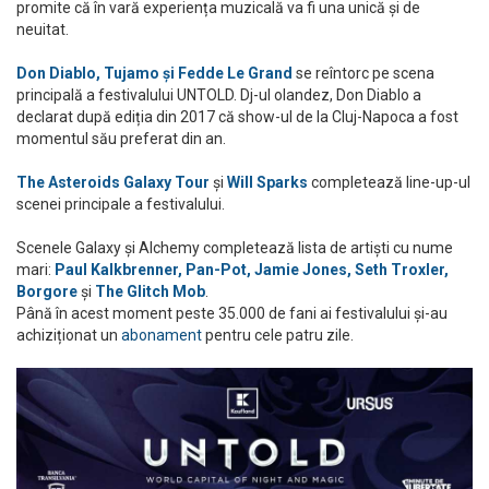
promite că în vară experiența muzicală va fi una unică și de
neuitat.
Don Diablo, Tujamo și Fedde Le Grand
se reîntorc pe scena
principală a festivalului UNTOLD. Dj-ul olandez, Don Diablo a
declarat după ediția din 2017 că show-ul de la Cluj-Napoca a fost
momentul său preferat din an.
The Asteroids Galaxy Tour
și
Will Sparks
completează line-up-ul
scenei principale a festivalului.
Scenele Galaxy și Alchemy completează lista de artiști cu nume
mari:
Paul Kalkbrenner, Pan-Pot, Jamie Jones, Seth Troxler,
Borgore
și
The Glitch Mob
.
Până în acest moment peste 35.000 de fani ai festivalului și-au
achiziționat un
abonament
pentru cele patru zile.