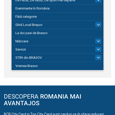
De Făcut, De văzut, De spus mai departe
149
Evenimente în România
Fără categorie
Ghid Local Brașov
8
La doi pasi de Brasov
Mâncare
1
Servicii
690
STIRI din BRASOV
195
Vremea Brasov
DESCOPERA
ROMANIA MAI
AVANTAJOS
BCR City Card si Top City Card sunt carduri ce iti ofera reduceri