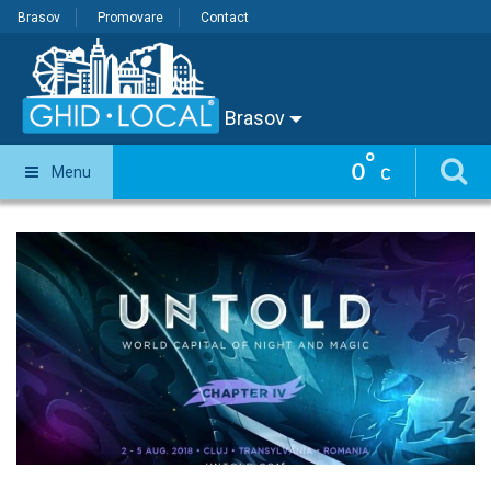
Brasov
Promovare
Contact
Brasov
°
0
Menu
C