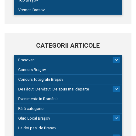
Top Brașov
Vremea Brasov
CATEGORII ARTICOLE
Brașoveni
9
Concurs Brașov
Concurs fotografii Brașov
De Făcut, De văzut, De spus mai departe
149
Evenimente în România
Fără categorie
Ghid Local Brașov
8
La doi pasi de Brasov