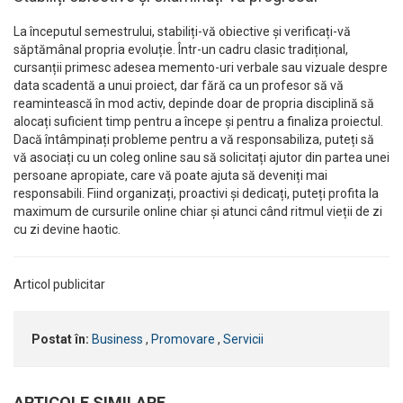
La începutul semestrului, stabiliți-vă obiective și verificați-vă
săptămânal propria evoluție. Într-un cadru clasic tradițional,
cursanții primesc adesea memento-uri verbale sau vizuale despre
data scadentă a unui proiect, dar fără ca un profesor să vă
reamintească în mod activ, depinde doar de propria disciplină să
alocați suficient timp pentru a începe și pentru a finaliza proiectul.
Dacă întâmpinați probleme pentru a vă responsabiliza, puteți să
vă asociați cu un coleg online sau să solicitați ajutor din partea unei
persoane apropiate, care vă poate ajuta să deveniți mai
responsabili. Fiind organizați, proactivi și dedicați, puteți profita la
maximum de cursurile online chiar și atunci când ritmul vieții de zi
cu zi devine haotic.
Articol publicitar
Postat în:
Business
,
Promovare
,
Servicii
ARTICOLE SIMILARE