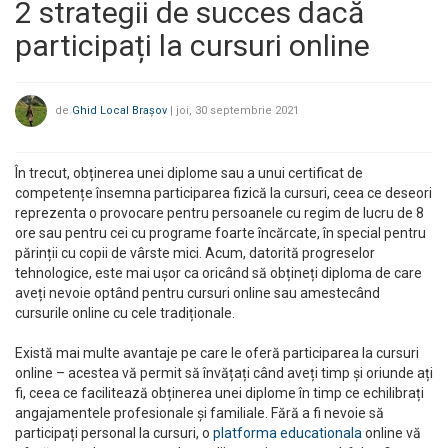
2 strategii de succes dacă
participați la cursuri online
de
Ghid Local Brașov
|
joi, 30 septembrie 2021
În trecut, obținerea unei diplome sau a unui certificat de
competențe însemna participarea fizică la cursuri, ceea ce deseori
reprezenta o provocare pentru persoanele cu regim de lucru de 8
ore sau pentru cei cu programe foarte încărcate, în special pentru
părinții cu copii de vârste mici. Acum, datorită progreselor
tehnologice, este mai ușor ca oricând să obțineți diploma de care
aveți nevoie optând pentru cursuri online sau amestecând
cursurile online cu cele tradiționale.
Există mai multe avantaje pe care le oferă participarea la cursuri
online – acestea vă permit să învățați când aveți timp și oriunde ați
fi, ceea ce facilitează obținerea unei diplome în timp ce echilibrați
angajamentele profesionale și familiale. Fără a fi nevoie să
participați personal la cursuri, o
platforma educationala
online vă