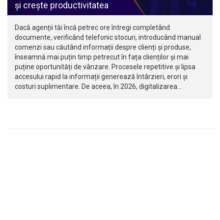
și crește productivitatea
Dacă agenții tăi încă petrec ore întregi completând
documente, verificând telefonic stocuri, introducând manual
comenzi sau căutând informații despre clienți și produse,
înseamnă mai puțin timp petrecut în fața clienților și mai
puține oportunități de vânzare. Procesele repetitive și lipsa
accesului rapid la informații generează întârzieri, erori și
costuri suplimentare. De aceea, în 2026, digitalizarea…