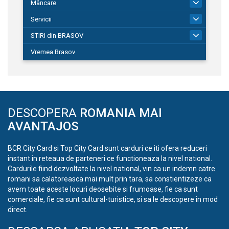
Mâncare
1
Servicii
690
STIRI din BRASOV
195
Vremea Brasov
DESCOPERA
ROMANIA MAI
AVANTAJOS
BCR City Card si Top City Card sunt carduri ce iti ofera reduceri
instant in reteaua de parteneri ce functioneaza la nivel national.
Cardurile fiind dezvoltate la nivel national, vin ca un indemn catre
romani sa calatoreasca mai mult prin tara, sa constientizeze ca
avem toate aceste locuri deosebite si frumoase, fie ca sunt
comerciale, fie ca sunt cultural-turistice, si sa le descopere in mod
direct.