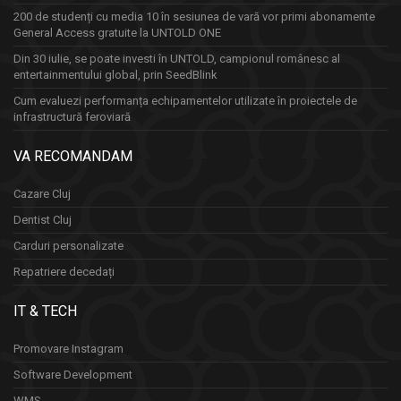
200 de studenți cu media 10 în sesiunea de vară vor primi abonamente
General Access gratuite la UNTOLD ONE
Din 30 iulie, se poate investi în UNTOLD, campionul românesc al
entertainmentului global, prin SeedBlink
Cum evaluezi performanța echipamentelor utilizate în proiectele de
infrastructură feroviară
VA RECOMANDAM
Cazare Cluj
Dentist Cluj
Carduri personalizate
Repatriere decedați
IT & TECH
Promovare Instagram
Software Development
WMS