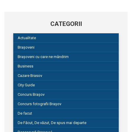
CATEGORII
Actualitate
Brașoveni
Brașoveni cu care ne mândrim
Business
Cazare Brasov
City Guide
Concurs Brașov
Concurs fotografii Brașov
De facut
De Făcut, De văzut, De spus mai departe