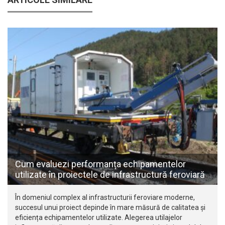
Cum evaluezi performanța echipamentelor
utilizate în proiectele de infrastructură feroviară
În domeniul complex al infrastructurii feroviare moderne,
succesul unui proiect depinde în mare măsură de calitatea și
eficiența echipamentelor utilizate. Alegerea utilajelor