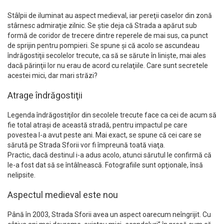
Stâlpii de iluminat au aspect medieval, iar pereţii caselor din zonă
stârnesc admiraţie zilnic. Se ştie deja că Strada a apărut sub
formă de coridor de trecere dintre reperele de mai sus, ca punct
de sprijin pentru pompieri. Se spune şi că acolo se ascundeau
îndrăgostiţii secolelor trecute, ca să se sărute în linişte, mai ales
dacă părinţii lor nu erau de acord cu relaţiile. Care sunt secretele
acestei mici, dar mari străzi?
Atrage îndrăgostiţii
Legenda îndrăgostiţilor din secolele trecute face ca cei de acum să
fie total atraşi de această stradă, pentru impactul pe care
povestea l-a avut peste ani. Mai exact, se spune că cei care se
sărută pe Strada Sforii vor fi împreună toată viaţa.
Practic, dacă destinul i-a adus acolo, atunci sărutul le confirmă că
le-a fost dat să se întâlnească. Fotografiile sunt opţionale, însă
nelipsite.
Aspectul medieval este nou
Până în 2003, Strada Sforii avea un aspect oarecum neîngrijit. Cu