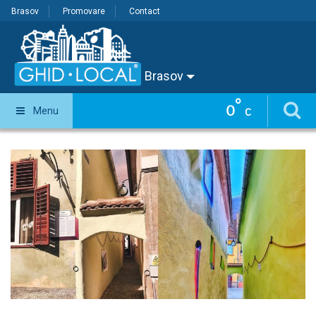
Brasov
Promovare
Contact
Brasov
°
0
Menu
C