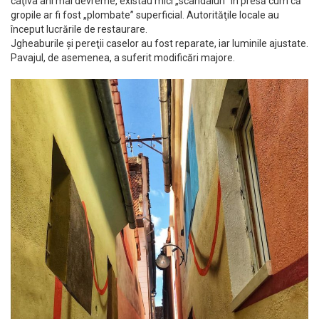
câţiva ani mai devreme, existau mici „scandaluri” în presă cum că
gropile ar fi fost „plombate” superficial. Autorităţile locale au
început lucrările de restaurare.
Jgheaburile şi pereţii caselor au fost reparate, iar luminile ajustate.
Pavajul, de asemenea, a suferit modificări majore.