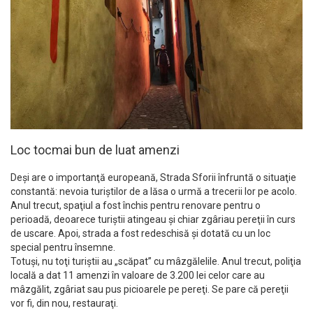
Loc tocmai bun de luat amenzi
Deşi are o importanţă europeană, Strada Sforii înfruntă o situaţie
constantă: nevoia turiştilor de a lăsa o urmă a trecerii lor pe acolo.
Anul trecut, spaţiul a fost închis pentru renovare pentru o
perioadă, deoarece turiştii atingeau şi chiar zgâriau pereţii în curs
de uscare. Apoi, strada a fost redeschisă şi dotată cu un loc
special pentru însemne.
Totuşi, nu toţi turiştii au „scăpat” cu mâzgălelile. Anul trecut, poliţia
locală a dat 11 amenzi în valoare de 3.200 lei celor care au
mâzgălit, zgâriat sau pus picioarele pe pereţi. Se pare că pereţii
vor fi, din nou, restauraţi.