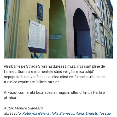
Plimbările pe Strada Sforii nu durează mult, însă sunt pline de
farmec. Sunt rare momentele când vei găsi mica „uliţă”
nepopulată, dar vor fi dese acelea când vei fi martorul bucuriei
turistice exprimate în limbi străine.
Ai văzut cum arată locul acesta magic în ultimul timp? Hai la o
plimbare!
Autor: Monica Olănescu
Surse foto:
Kateryna Gaieva
,
Iulia Stanescu
,
Alina
,
Ernesto Tassillo