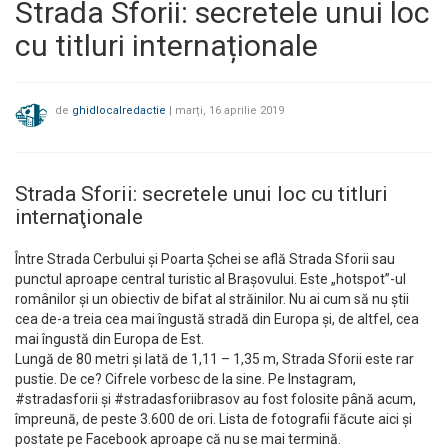
Strada Sforii: secretele unui loc
cu titluri internaționale
de
ghidlocalredactie
|
marți, 16 aprilie 2019
Strada Sforii: secretele unui loc cu titluri
internaţionale
Între Strada Cerbului şi Poarta Şchei se află Strada Sforii sau
punctul aproape central turistic al Braşovului. Este „hotspot”-ul
românilor şi un obiectiv de bifat al străinilor. Nu ai cum să nu ştii
cea de-a treia cea mai îngustă stradă din Europa şi, de altfel, cea
mai îngustă din Europa de Est.
Lungă de 80 metri şi lată de 1,11 – 1,35 m, Strada Sforii este rar
pustie. De ce? Cifrele vorbesc de la sine. Pe Instagram,
#stradasforii şi #stradasforiibrasov au fost folosite până acum,
împreună, de peste 3.600 de ori. Lista de fotografii făcute aici şi
postate pe Facebook aproape că nu se mai termină.