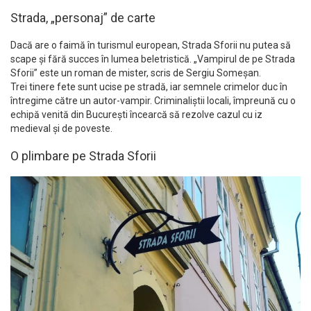
Strada, „personaj” de carte
Dacă are o faimă în turismul european, Strada Sforii nu putea să
scape şi fără succes în lumea beletristică. „Vampirul de pe Strada
Sforii” este un roman de mister, scris de Sergiu Someşan.
Trei tinere fete sunt ucise pe stradă, iar semnele crimelor duc în
întregime către un autor-vampir. Criminaliştii locali, împreună cu o
echipă venită din Bucureşti încearcă să rezolve cazul cu iz
medieval şi de poveste.
O plimbare pe Strada Sforii