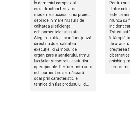
În domeniul complex al
Pentru oric
infrastructurii feroviare
dintre cele
moderne, succesul unui proiect
este ca ani 
depinde în mare măsură de
muncă să fi
calitatea și eficiența
incident ca
echipamentelor utilizate.
Totuși, ast
Alegerea utilajelor influențează
întâmplă to
direct nu doar calitatea
de afaceri,
execuției, ci și modul de
creșterea f
organizare a șantierului, ritmul
cibernetice.
lucrărilor și controlul costurilor
phishing, 
operaționale. Performanța unui
compromite
echipament nu se măsoară
doar prin caracteristicile
tehnice din fișa produsului, ci…