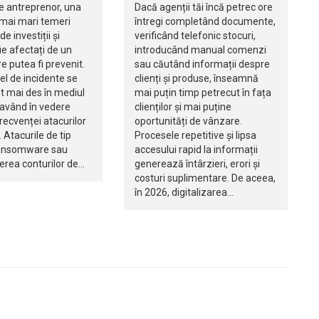
e antreprenor, una
Dacă agenții tăi încă petrec ore
 mai mari temeri
întregi completând documente,
de investiții și
verificând telefonic stocuri,
e afectați de un
introducând manual comenzi
re putea fi prevenit.
sau căutând informații despre
fel de incidente se
clienți și produse, înseamnă
t mai des în mediul
mai puțin timp petrecut în fața
 având în vedere
clienților și mai puține
recvenței atacurilor
oportunități de vânzare.
 Atacurile de tip
Procesele repetitive și lipsa
ransomware sau
accesului rapid la informații
rea conturilor de…
generează întârzieri, erori și
costuri suplimentare. De aceea,
în 2026, digitalizarea…