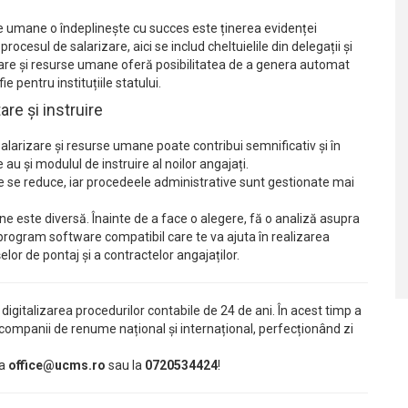
se umane o îndeplinește cu succes este ținerea evidenței
ocesul de salarizare, aici se includ cheltuielile din delegații și
rizare și resurse umane oferă posibilitatea de a genera automat
e pentru instituțiile statului.
re și instruire
alarizare și resurse umane poate contribui semnificativ și în
au și modulul de instruire al noilor angajați.
ie se reduce, iar procedeele administrative sunt gestionate mai
e este diversă. Înainte de a face o alegere, fă o analiză asupra
n program software compatibil care te va ajuta în realizarea
șelor de pontaj și a contractelor angajaților.
digitalizarea procedurilor contabile de 24 de ani. În acest timp a
 companii de renume național și internațional, perfecționând zi
la
office@ucms.ro
sau la
0720534424
!