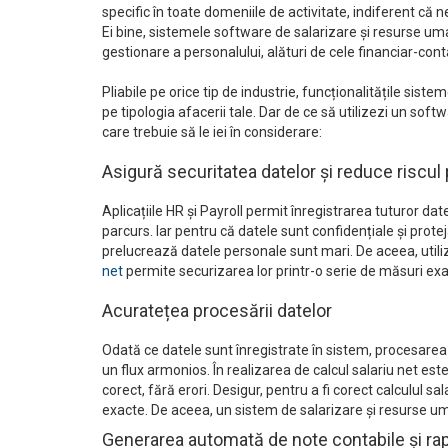
specific în toate domeniile de activitate, indiferent că
Ei bine, sistemele software de salarizare și resurse um
gestionare a personalului, alături de cele financiar-cont
Pliabile pe orice tip de industrie, funcționalitățile sis
pe tipologia afacerii tale. Dar de ce să utilizezi un so
care trebuie să le iei în considerare:
Asigură securitatea datelor și reduce riscul p
Aplicațiile HR și Payroll permit înregistrarea tuturor dat
parcurs. Iar pentru că datele sunt confidențiale și prote
prelucrează datele personale sunt mari. De aceea, util
net
permite securizarea lor printr-o serie de măsuri exa
Acuratețea procesării datelor
Odată ce datele sunt înregistrate în sistem, procesarea 
un flux armonios. În realizarea de calcul salariu net est
corect, fără erori. Desigur, pentru a fi corect calculul s
exacte. De aceea, un sistem de salarizare și resurse u
Generarea automată de note contabile și ra