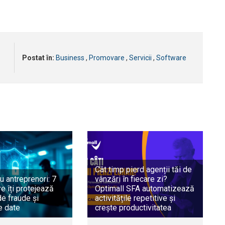
Postat în:
Business
,
Promovare
,
Servicii
,
Software
Cât timp pierd agenții tăi de
u antreprenori: 7
vânzări în fiecare zi?
e îți protejează
Optimall SFA automatizează
e fraude și
activitățile repetitive și
e date
crește productivitatea