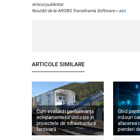
Articol publicitar
Noutăți de la AROBS Transilvania Software »
aici
.
ARTICOLE SIMILARE
Cum evaluezi performanța
Ghid pentr
echipamentelor utilizate în
măsuri car
proiectele de infrastructură
afacerea d
feroviară
pierderi d