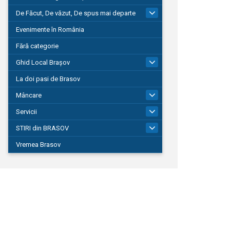
De Făcut, De văzut, De spus mai departe
149
Evenimente în România
Fără categorie
Ghid Local Brașov
8
La doi pasi de Brasov
Mâncare
1
Servicii
690
STIRI din BRASOV
194
Vremea Brasov