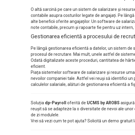
O altă sarcină pe care un sistem de salarizare și resur
contabile asupra costurilor legate de angajați. Pe lângă pr
alte beneficii oferite angajaților. Un software de sala
note contabile, precum și rapoarte fie pentru uz intern, fi
Gestionarea eficientă a procesului de recruta
Pe lângă gestionarea eficientă a datelor, un sistem de s
procesul de recrutare. Mai mult, unele astfel de sisteme 
Odată digitalizate aceste proceduri, cantitatea de hârt
eficient.
Piața sistemelor software de salarizare și resurse uman
nevoilor companiei tale. Astfel vei reuși să identifici u
calculelor salariale, alături de gestionarea eficientă a fi
Soluția
dp-Payroll
oferită de
UCMS by AROBS
asigură 
reușit să se adapteze la o diversitate de nevoi ale unor
de zi modulele.
Vrei să vezi cum te pot ajuta? Solicită un demo gratuit 