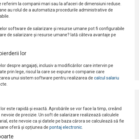
 ne referim la companii mari sau la afaceri de dimensiuni reduse.
ane au rolul de a automatiza procedurile administrative de
abile.
temelor software de salarizare și resurse umane pot fi configurabile
ftware de salarizare și resurse umane? Iată câteva avantaje pe
ierderii lor
elor despre angajați, inclusiv a modificărilor care intervin pe
jate prin lege, riscul la care se expune o companie care
izarea unui sistem software pentru realizarea de
calcul salariu
cte.
lor este rapidă și exactă. Aprobările se vor face la timp, creând
e nevoie de precizie. Un soft de salarizare realizează calculele
alarial, este nevoie ca și datele pe baza cărora se calculează să fie
mane oferă și opțiunea de
pontaj electronic
.
poarte