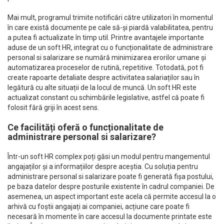
Mai mult, programul trimite notificări către utilizatori în momentul
în care există documente pe cale să-și piardă valabilitatea, pentru
a putea fi actualizate în timp util. Printre avantajele importante
aduse de un soft HR, integrat cu o funcționalitate de administrare
personal si salarizare se numără minimizarea erorilor umane și
automatizarea proceselor de rutină, repetitive. Totodată, pot fi
create rapoarte detaliate despre activitatea salariaților sau în
legătură cu alte situații de la locul de muncă. Un soft HR este
actualizat constant cu schimbările legislative, astfel că poate fi
folosit fără griji în acest sens.
Ce facilități oferă o funcționalitate de
administrare personal si salarizare?
Într-un soft HR complex poți găsi un modul pentru mangementul
angajaților și a informațiilor despre aceștia. Cu soluția pentru
administrare personal si salarizare poate fi generată fișa postului,
pe baza datelor despre posturile existente în cadrul companiei. De
asemenea, un aspect important este acela că permite accesul la o
arhivă cu foștii angajați ai companiei, acțiune care poate fi
necesară în momente în care accesul la documente printate este