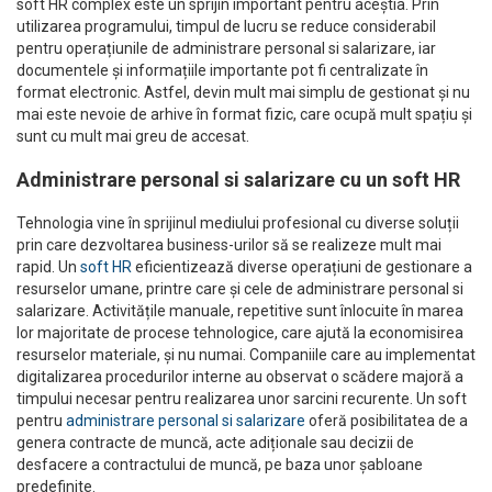
soft HR complex este un sprijin important pentru aceștia. Prin
utilizarea programului, timpul de lucru se reduce considerabil
pentru operațiunile de administrare personal si salarizare, iar
documentele și informațiile importante pot fi centralizate în
format electronic. Astfel, devin mult mai simplu de gestionat și nu
mai este nevoie de arhive în format fizic, care ocupă mult spațiu și
sunt cu mult mai greu de accesat.
Administrare personal si salarizare cu un soft HR
Tehnologia vine în sprijinul mediului profesional cu diverse soluții
prin care dezvoltarea business-urilor să se realizeze mult mai
rapid. Un
soft HR
eficientizează diverse operațiuni de gestionare a
resurselor umane, printre care și cele de administrare personal si
salarizare. Activitățile manuale, repetitive sunt înlocuite în marea
lor majoritate de procese tehnologice, care ajută la economisirea
resurselor materiale, și nu numai. Companiile care au implementat
digitalizarea procedurilor interne au observat o scădere majoră a
timpului necesar pentru realizarea unor sarcini recurente. Un soft
pentru
administrare personal si salarizare
oferă posibilitatea de a
genera contracte de muncă, acte adiționale sau decizii de
desfacere a contractului de muncă, pe baza unor șabloane
predefinite.