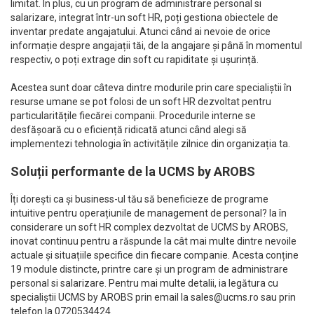
limitat. În plus, cu un program de administrare personal si
salarizare, integrat într-un soft HR, poți gestiona obiectele de
inventar predate angajatului. Atunci când ai nevoie de orice
informație despre angajații tăi, de la angajare și până în momentul
respectiv, o poți extrage din soft cu rapiditate și ușurință.
Acestea sunt doar câteva dintre modurile prin care specialiștii în
resurse umane se pot folosi de un soft HR dezvoltat pentru
particularitățile fiecărei companii. Procedurile interne se
desfășoară cu o eficiență ridicată atunci când alegi să
implementezi tehnologia în activitățile zilnice din organizația ta.
Soluții performante de la UCMS by AROBS
Îți dorești ca și business-ul tău să beneficieze de programe
intuitive pentru operațiunile de management de personal? Ia în
considerare un soft HR complex dezvoltat de UCMS by AROBS,
inovat continuu pentru a răspunde la cât mai multe dintre nevoile
actuale și situațiile specifice din fiecare companie. Acesta conține
19 module distincte, printre care și un program de administrare
personal si salarizare. Pentru mai multe detalii, ia legătura cu
specialiștii UCMS by AROBS prin email la
sales@ucms.ro
sau prin
telefon la 0720534424.