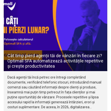
Cât timp pierd agenții tăi de vânzări în fiecare zi?
Optimall SFA automatizează activitățile repetitive
și crește productivitatea
Dacă agenții tăi încă petrec ore întregi completând
documente, verificând telefonic stocuri, introducând manual
comenzi sau căutând informații despre clienți și produse,
înseamnă mai puțin timp petrecut în fața clienților și mai
puține oportunități de vânzare. Procesele repetitive și lipsa
accesului rapid la informații generează întârzieri, erori și
costuri suplimentare. De aceea, în 2026, digitalizarea…