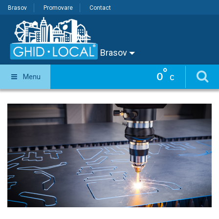
Brasov
Promovare
Contact
Brasov
°
0
Menu
C