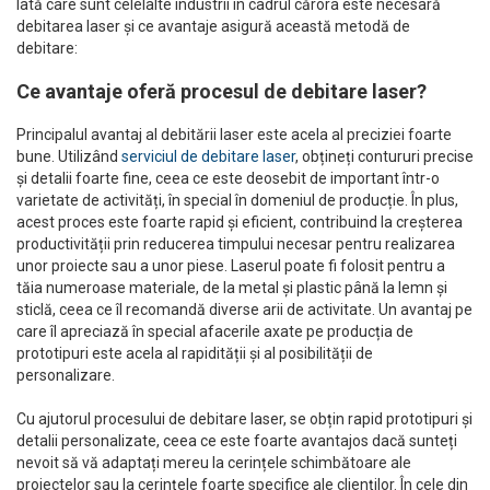
Iată care sunt celelalte industrii în cadrul cărora este necesară
debitarea laser și ce avantaje asigură această metodă de
debitare:
Ce avantaje oferă procesul de debitare laser?
Principalul avantaj al debitării laser este acela al preciziei foarte
bune. Utilizând
serviciul de debitare laser
, obțineți contururi precise
și detalii foarte fine, ceea ce este deosebit de important într-o
varietate de activități, în special în domeniul de producție. În plus,
acest proces este foarte rapid și eficient, contribuind la creșterea
productivității prin reducerea timpului necesar pentru realizarea
unor proiecte sau a unor piese. Laserul poate fi folosit pentru a
tăia numeroase materiale, de la metal și plastic până la lemn și
sticlă, ceea ce îl recomandă diverse arii de activitate. Un avantaj pe
care îl apreciază în special afacerile axate pe producția de
prototipuri este acela al rapidității și al posibilității de
personalizare.
Cu ajutorul procesului de debitare laser, se obțin rapid prototipuri și
detalii personalizate, ceea ce este foarte avantajos dacă sunteți
nevoit să vă adaptați mereu la cerințele schimbătoare ale
proiectelor sau la cerințele foarte specifice ale clienților. În cele din