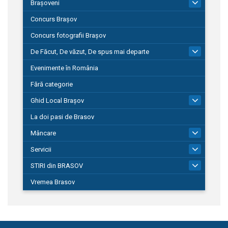
Brașoveni
9
Concurs Brașov
Concurs fotografii Brașov
De Făcut, De văzut, De spus mai departe
149
Evenimente în România
Fără categorie
Ghid Local Brașov
8
La doi pasi de Brasov
Mâncare
1
Servicii
690
STIRI din BRASOV
194
Vremea Brasov