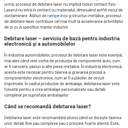
urmă, procesul de debitare laser nu implică niciun contact fizic.
Laserul nu intră în contact cu materialul, diminuând astfel riscul de
contaminare. Alături
de rampe inox
și structuri metalice, procesul
de debitare laser contribuie cel mai mult la accelerarea activităților
de zi cu zi specifice marilor industrii.
Debitare laser – serviciu de bază pentru industria
electronică și a automobilelor
În industria automobilelor, procesul de debitare laser este esențial,
mai ales când vine vorba de producția de componente auto, cum
ar fi caroserii, șasiuri și alte piese metalice. În industria electronică,
acesta este necesar pentru tăierea și gravarea precisă a
componentelor electronice, cum ar fi a plăcilor de circuit
imprimate. În cadrul producției de ambalaje, debitarea laser este
folosită pentru a crea ambalaje personalizate sau detalii
complexe pe suprafața ambalajelor.
Când se recomandă debitarea laser?
Debitarea laser este recomandată atunci când se dorește tăierea
unor detalii fine sau complexe sau o precizie foarte atentă. Este,